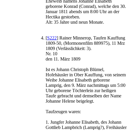
Eheweib namens Johanne Elisabeth
geborene Konrad (Conrad), welche den 30.
Januar 1811 abends um 8:00 Uhr an der
Hectika gestorben.
Alt: 35 Jahre und neun Monate.
[
S222
] Rainer Minnerop, Taufen Kauffung
1809-50, (Mormonenfilm 889975), 11 Mrz
1809 (Verlässlichkeit: 3).
Nr. 10
den 11. März 1809
Ist es Johann Christoph Blümel,
Hofehäusler in Ober Kauffung, von seinem
Weibe Johanne Elisabeth geborene
Lamprig, den 9. März nachmittags um 5:00
Uhr geborene Töchterlein zur heiligen
Taufe gebracht und demselben der Name
Johanne Helene beigelegt.
Taufzeugen waren:
1. Jungfer Johanne Elisabeth, des Johann
Gottlieb Lampbrich (Lamprig?), Freihäusler