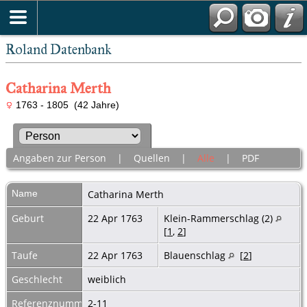
Roland Datenbank
Catharina Merth
1763 - 1805 (42 Jahre)
Angaben zur Person
|
Quellen
|
Alle
|
PDF
Name
Catharina
Merth
Geburt
22 Apr 1763
Klein-Rammerschlag (2)
[
1
,
2
]
Taufe
22 Apr 1763
Blauenschlag
[
2
]
Geschlecht
weiblich
Referenznummer
2-11