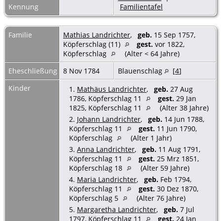
Kennung
Familientafel
Familie
Mathias Landrichter
,
geb.
15 Sep 1757,
Köpferschlag (11)
gest.
vor 1822,
Köpferschlag
(Alter < 64 Jahre)
Eheschließung
8 Nov 1784
Blauenschlag
[
4
]
Kinder
1.
Mathäus Landrichter
,
geb.
27 Aug
1786, Köpferschlag 11
gest.
29 Jan
1825, Köpferschlag 11
(Alter 38 Jahre)
2.
Johann Landrichter
,
geb.
14 Jun 1788,
Köpferschlag 11
gest.
11 Jun 1790,
Köpferschlag
(Alter 1 Jahr)
3.
Anna Landrichter
,
geb.
11 Aug 1791,
Köpferschlag 11
gest.
25 Mrz 1851,
Köpferschlag 18
(Alter 59 Jahre)
4.
Maria Landrichter
,
geb.
Feb 1794,
Köpferschlag 11
gest.
30 Dez 1870,
Köpferschlag 5
(Alter 76 Jahre)
5.
Margaretha Landrichter
,
geb.
7 Jul
1797, Köpferschlag 11
gest.
24 Jan