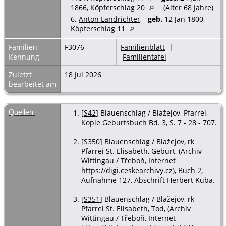
1866, Köpferschlag 20
(Alter 68 Jahre)
6.
Anton Landrichter
,
geb.
12 Jan 1800,
Köpferschlag 11
Familien-
F3076
Familienblatt
|
Kennung
Familientafel
Zuletzt
18 Jul 2026
bearbeitet am
Quellen
[
S42
] Blauenschlag / Blažejov, Pfarrei,
Kopie Geburtsbuch Bd. 3, S. 7 - 28 - 707.
[
S350
] Blauenschlag / Blažejov, rk
Pfarrei St. Elisabeth, Geburt, (Archiv
Wittingau / Třeboň, Internet
https://digi.ceskearchivy.cz), Buch 2,
Aufnahme 127, Abschrift Herbert Kuba.
[
S351
] Blauenschlag / Blažejov, rk
Pfarrei St. Elisabeth, Tod, (Archiv
Wittingau / Třeboň, Internet