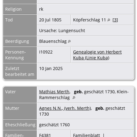
Religion
rk
Tod
20 Jul 1805
Köpferschlag 11
[
3
]
Ursache: Lungensucht
Beerdigung
Blauenschlag
Personen-
I10922
Genealogie von Herbert
Kennung
Kuba (Linie Kuba)
Zuletzt
10 Jan 2025
bearbeitet am
Vater
Mathias Merth
,
geb.
geschätzt 1730, Klein-
Rammerschlag
Mutter
Agnes N.N., (verh. Merth)
,
geb.
geschätzt
1730
Eheschließung
geschätzt 1760
Familien-
F4381
Familienblatt
|