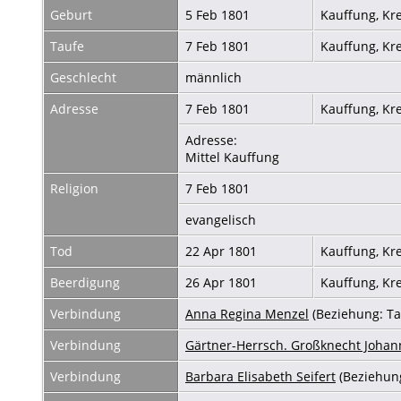
Geburt
5 Feb 1801
Kauffung, Kr
Taufe
7 Feb 1801
Kauffung, Kr
Geschlecht
männlich
Adresse
7 Feb 1801
Kauffung, Kr
Adresse:
Mittel Kauffung
Religion
7 Feb 1801
evangelisch
Tod
22 Apr 1801
Kauffung, Kr
Beerdigung
26 Apr 1801
Kauffung, Kr
Verbindung
Anna Regina Menzel
(Beziehung: T
Verbindung
Gärtner-Herrsch. Großknecht Johann
Verbindung
Barbara Elisabeth Seifert
(Beziehun