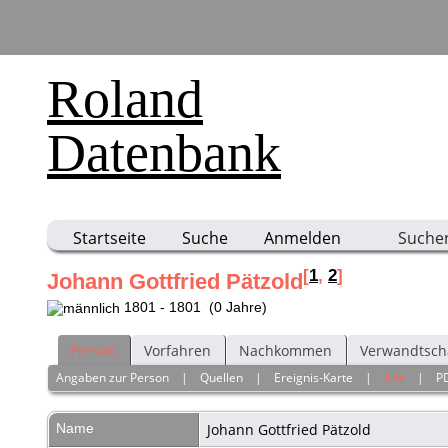
Roland
Datenbank
Startseite
Suche
Anmelden
Suche
[
1
,
2
]
Johann Gottfried Pätzold
1801 - 1801 (0 Jahre)
Person
Vorfahren
Nachkommen
Verwandtsch
Angaben zur Person
|
Quellen
|
Ereignis-Karte
|
Alle
|
P
Name
Johann Gottfried
Pätzold