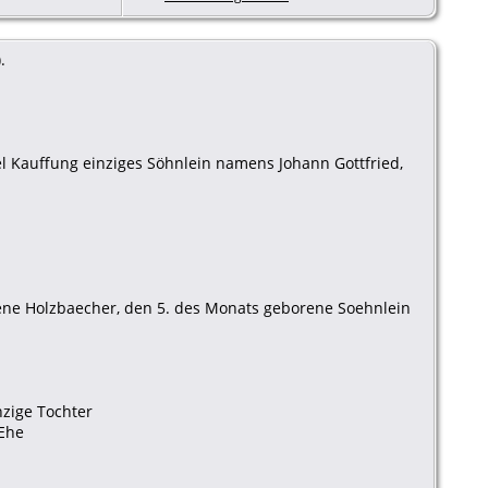
Beerdigung
- 26 Apr
1801 - Kauffung, Kreis
Goldberg, Schlesien
.
el Kauffung einziges Söhnlein namens Johann Gottfried,
rene Holzbaecher, den 5. des Monats geborene Soehnlein
nzige Tochter
 Ehe