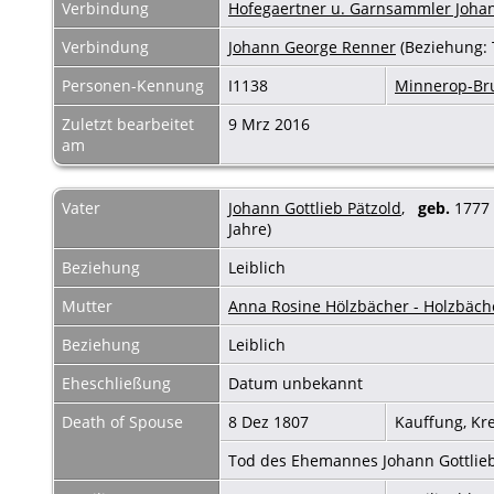
Verbindung
Hofegaertner u. Garnsammler Johan
Verbindung
Johann George Renner
(Beziehung:
Personen-Kennung
I1138
Minnerop-B
Zuletzt bearbeitet
9 Mrz 2016
am
Vater
Johann Gottlieb Pätzold
,
geb.
177
Jahre)
Beziehung
Leiblich
Mutter
Anna Rosine Hölzbächer - Holzbäch
Beziehung
Leiblich
Eheschließung
Datum unbekannt
Death of Spouse
8 Dez 1807
Kauffung, Kr
Tod des Ehemannes Johann Gottlie