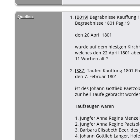
Quellen
[
B019
] Begräbnisse Kauffung 18
Begraebnisse 1801 Pag.19
den 26 April 1801
wurde auf dem hiesigen Kirchho
welches den 22 April 1801 abe
11 Wochen alt ?
[
S87
] Taufen Kauffung 1801-Pag
den 7. Februar 1801
ist des Johann Gottlieb Paetz
zur heil Taufe gebracht worde
Taufzeugen waren
1. Jungfer Anna Regina Menzel,
2. Jungfer Anna Regine Paetzol
3. Barbara Elisabeth Beer, des
4. Johann Gottlieb Langer, Ho