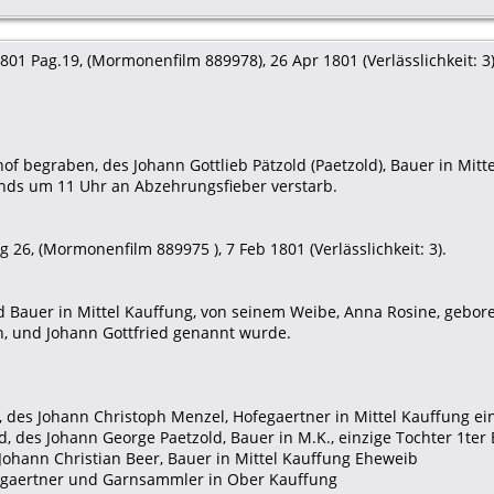
01 Pag.19, (Mormonenfilm 889978), 26 Apr 1801 (Verlässlichkeit: 3)
f begraben, des Johann Gottlieb Pätzold (Paetzold), Bauer in Mitt
nds um 11 Uhr an Abzehrungsfieber verstarb.
 26, (Mormonenfilm 889975 ), 7 Feb 1801 (Verlässlichkeit: 3).
old Bauer in Mittel Kauffung, von seinem Weibe, Anna Rosine, gebo
n, und Johann Gottfried genannt wurde.
 des Johann Christoph Menzel, Hofegaertner in Mittel Kauffung ei
d, des Johann George Paetzold, Bauer in M.K., einzige Tochter 1ter
 Johann Christian Beer, Bauer in Mittel Kauffung Eheweib
fegaertner und Garnsammler in Ober Kauffung