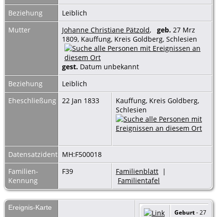
Beziehung
Leiblich
Mutter
Johanne Christiane Pätzold
,
geb.
27 Mrz
1809, Kauffung, Kreis Goldberg, Schlesien
gest.
Datum unbekannt
Beziehung
Leiblich
Eheschließung
22 Jan 1833
Kauffung, Kreis Goldberg,
Schlesien
Datensatzidentnummer
MH:F500018
Familien-
F39
Familienblatt
|
Kennung
Familientafel
Ereignis-Karte
Geburt
- 27