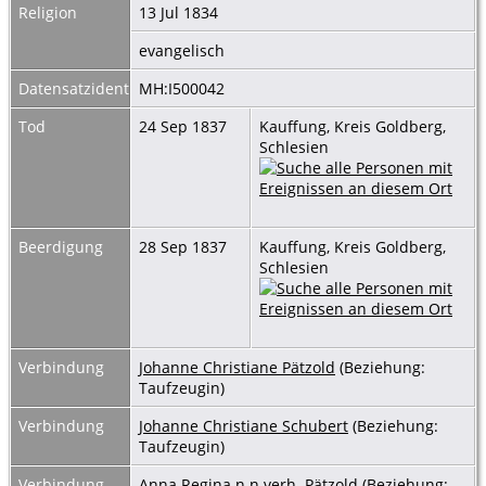
Religion
13 Jul 1834
evangelisch
Datensatzidentnummer
MH:I500042
Tod
24 Sep 1837
Kauffung, Kreis Goldberg,
Schlesien
Beerdigung
28 Sep 1837
Kauffung, Kreis Goldberg,
Schlesien
Verbindung
Johanne Christiane Pätzold
(Beziehung:
Taufzeugin)
Verbindung
Johanne Christiane Schubert
(Beziehung:
Taufzeugin)
Verbindung
Anna Regina n.n.verh. Pätzold
(Beziehung: