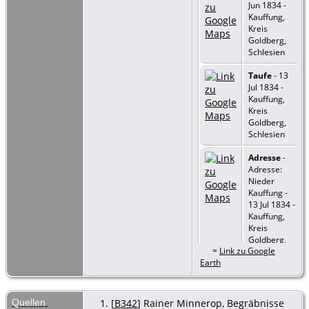
Jun 1834 -
Kauffung,
Kreis
Goldberg,
Schlesien
Taufe
- 13
Jul 1834 -
Kauffung,
Kreis
Goldberg,
Schlesien
Adresse
-
Adresse:
Nieder
Kauffung -
13 Jul 1834 -
Kauffung,
Kreis
Goldberg,
=
Link zu Google
Schlesien
Earth
Taufe
- 13
Jul 1834 -
Kauffung,
Quellen
[
B342
] Rainer Minnerop, Begräbnisse