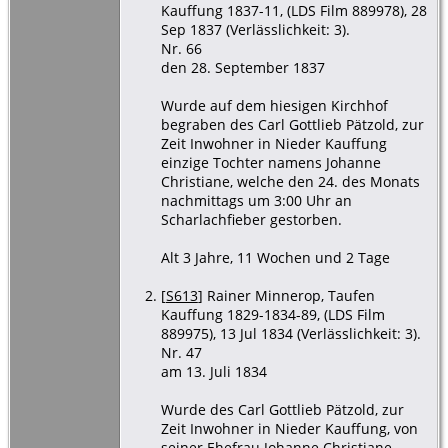
Kreis
Kauffung 1837-11, (LDS Film 889978), 28
Goldberg,
Sep 1837 (Verlässlichkeit: 3).
Schlesien
Nr. 66
den 28. September 1837
Tod
- 24
Sep 1837 -
Kauffung,
Wurde auf dem hiesigen Kirchhof
Kreis
begraben des Carl Gottlieb Pätzold, zur
Goldberg,
Zeit Inwohner in Nieder Kauffung
Schlesien
einzige Tochter namens Johanne
Christiane, welche den 24. des Monats
Beerdigung
nachmittags um 3:00 Uhr an
- 28 Sep
Scharlachfieber gestorben.
1837 -
Kauffung,
Alt 3 Jahre, 11 Wochen und 2 Tage
Kreis
Goldberg,
Schlesien
[
S613
] Rainer Minnerop, Taufen
Kauffung 1829-1834-89, (LDS Film
889975), 13 Jul 1834 (Verlässlichkeit: 3).
Nr. 47
am 13. Juli 1834
Wurde des Carl Gottlieb Pätzold, zur
Zeit Inwohner in Nieder Kauffung, von
seiner Ehefrau Johanne Christiane