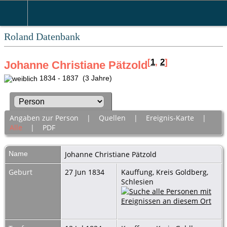
Roland Datenbank
[
1
,
2
]
Johanne Christiane Pätzold
1834 - 1837 (3 Jahre)
Angaben zur Person
|
Quellen
|
Ereignis-Karte
|
Alle
|
PDF
Name
Johanne Christiane
Pätzold
Geburt
27 Jun 1834
Kauffung, Kreis Goldberg,
Schlesien