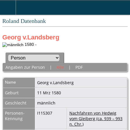
Roland Datenbank
Georg v.Landsberg
1580 -
Angaben zur Person
|
Alle
|
PDF
Name
Georg
v.Landsberg
Geburt
11 Mrz 1580
Geschlecht
männlich
Personen-
I115307
Nachfahren von Hedwig
Kennung
vom Gleiberg (ca. 939 – 993
n. Chr.)