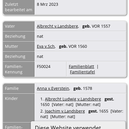
Zuletzt
8 Mrz 2023
bearbeitet am
Vater
Albrecht v.Landsberg
,
geb.
VOR 1557
Beziehung
nat
Mutter
Eva v.Sch
,
geb.
VOR 1560
Beziehung
nat
Familien-
F50024
Familienblatt
|
Kennung
Familientafel
Familie
Anna v.Everstein
,
geb.
1578
Kinder
1.
Albrecht Ludwig v.Landsberg
gest.
1650 [Vater: nat] [Mutter: nat]
2.
Joachim v.Landsberg
gest.
1655 [Vater:
nat] [Mutter: nat]
Diese Website verwendet
Familien-
F53029
Familienblatt
|