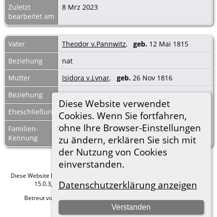
Zuletzt
8 Mrz 2023
bearbeitet am
Vater
Theodor v.Pannwitz
,
geb.
12 Mai 1815
Beziehung
nat
Mutter
Isidora v.Lynar
,
geb.
26 Nov 1816
Beziehung
nat
Diese Website verwendet
Eheschließung
17 Okt 1841
Cookies. Wenn Sie fortfahren,
ohne Ihre Browser-Einstellungen
Familien-
F58781
Familienblatt
|
Kennung
Familientafel
zu ändern, erklären Sie sich mit
der Nutzung von Cookies
einverstanden.
Diese Website läuft mit
The Next Generation of Genealogy Sitebuilding
v.
Datenschutzerklärung anzeigen
15.0.3, programmiert von Darrin Lythgoe © 2001-2026.
Betreut von
Roland zu Dortmund e.V.
. |
Datenschutzerklärung
.
Verstanden
Hier geht es zum Impressum