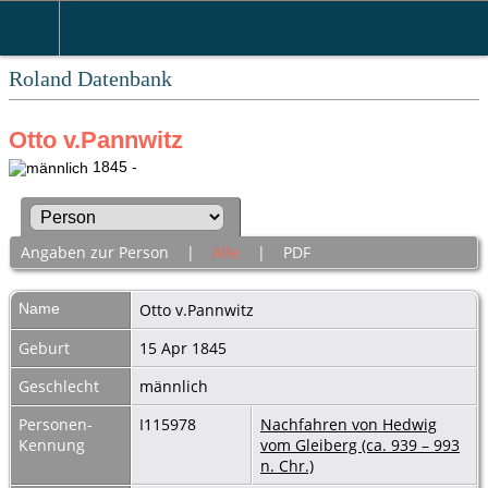
Roland Datenbank
Otto v.Pannwitz
1845 -
Angaben zur Person
|
Alle
|
PDF
Name
Otto
v.Pannwitz
Geburt
15 Apr 1845
Geschlecht
männlich
Personen-
I115978
Nachfahren von Hedwig
Kennung
vom Gleiberg (ca. 939 – 993
n. Chr.)