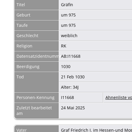
Titel
Gräfin
Geburt
um 975
Taufe
um 975
Geschlecht
weiblich
Religion
RK
Datensatzidentnummer
AB:I11668
Beerdigung
1030
Tod
21 Feb 1030
Alter: 34J
Personen-Kennung
I11668
Ahnenliste v
Zuletzt bearbeitet
24 Mai 2025
am
Vater
Graf Friedrich I. im Hessen-und M