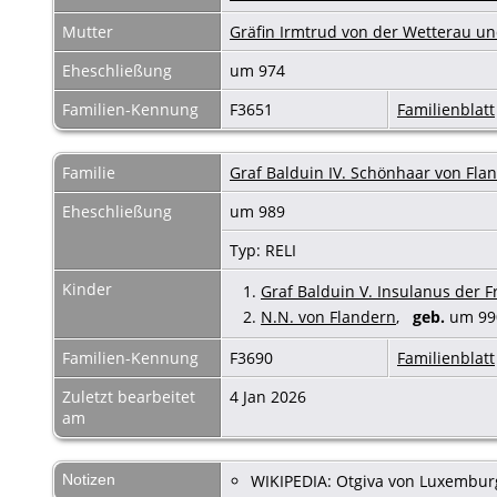
Mutter
Gräfin Irmtrud von der Wetterau un
Eheschließung
um 974
Familien-Kennung
F3651
Familienblatt
Familie
Graf Balduin IV. Schönhaar von Fla
Eheschließung
um 989
Typ: RELI
Kinder
1.
Graf Balduin V. Insulanus der
2.
N.N. von Flandern
,
geb.
um 9
Familien-Kennung
F3690
Familienblatt
Zuletzt bearbeitet
4 Jan 2026
am
Notizen
WIKIPEDIA: Otgiva von Luxembur