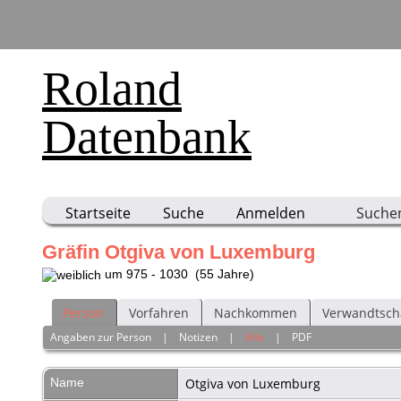
Roland
Datenbank
Startseite
Suche
Anmelden
Suche
Gräfin Otgiva von Luxemburg
um 975 - 1030 (55 Jahre)
Person
Vorfahren
Nachkommen
Verwandtsch
Angaben zur Person
|
Notizen
|
Alle
|
PDF
Name
Otgiva
von Luxemburg