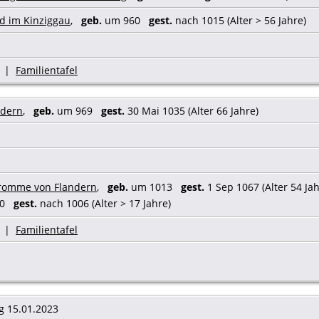
d im Kinziggau
,
geb.
um 960
gest.
nach 1015 (Alter > 56 Jahre)
|
Familientafel
ndern
,
geb.
um 969
gest.
30 Mai 1035 (Alter 66 Jahre)
 Fromme von Flandern
,
geb.
um 1013
gest.
1 Sep 1067 (Alter 54 Jah
90
gest.
nach 1006 (Alter > 17 Jahre)
|
Familientafel
g 15.01.2023