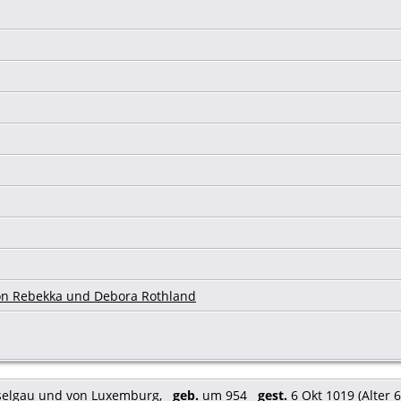
on Rebekka und Debora Rothland
oselgau und von Luxemburg
,
geb.
um 954
gest.
6 Okt 1019 (Alter 