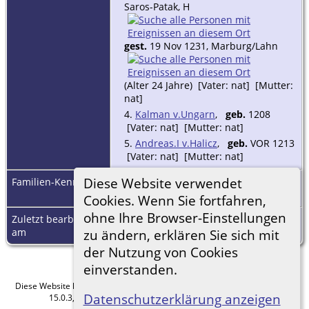
Saros-Patak, H
gest.
19 Nov 1231, Marburg/Lahn
(Alter 24 Jahre) [Vater: nat] [Mutter:
nat]
4.
Kalman v.Ungarn
,
geb.
1208
[Vater: nat] [Mutter: nat]
5.
Andreas.I v.Halicz
,
geb.
VOR 1213
[Vater: nat] [Mutter: nat]
Diese Website verwendet
Familien-Kennung
F51160
Familienblatt
|
Familientafel
Cookies. Wenn Sie fortfahren,
ohne Ihre Browser-Einstellungen
Zuletzt bearbeitet
8 Mrz 2023
am
zu ändern, erklären Sie sich mit
der Nutzung von Cookies
einverstanden.
Diese Website läuft mit
The Next Generation of Genealogy Sitebuilding
v.
Datenschutzerklärung anzeigen
15.0.3, programmiert von Darrin Lythgoe © 2001-2026.