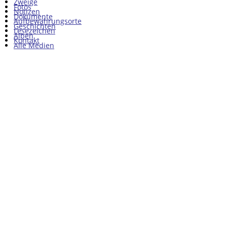
Zweige
Fotos
Notizen
Dokumente
Aufbewahrungsorte
Geschichten
Lesezeichen
Alben
Kontakt
Alle Medien