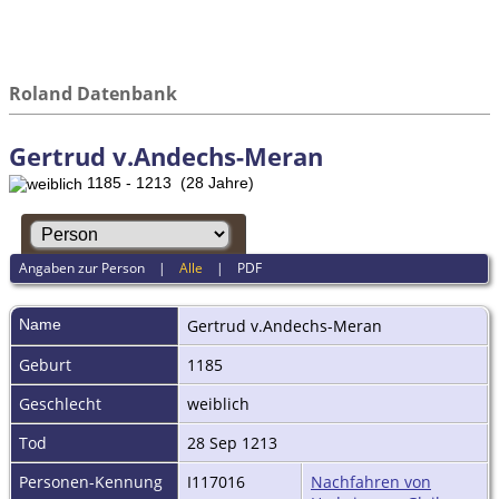
Roland Datenbank
Gertrud v.Andechs-Meran
1185 - 1213 (28 Jahre)
Angaben zur Person
|
Alle
|
PDF
Name
Gertrud
v.Andechs-Meran
Geburt
1185
Geschlecht
weiblich
Tod
28 Sep 1213
Personen-Kennung
I117016
Nachfahren von