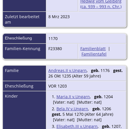
Hedwig vom Gleiberg
(ca. 939 – 993 n. Chr.)
Zuletzt bearbeitet
8 Mrz 2023
am
Eheschließung
1170
Familien-Kennung
F23380
Familienblatt
|
Familientafel
Familie
Andreas.II v.Ungarn
,
geb.
1176
gest.
26 Okt 1235 (Alter 59 Jahre)
Eheschließung
VOR 1203
Kinder
1.
Maria.II v.Ungarn
,
geb.
1204
[Vater: nat] [Mutter: nat]
2.
Bela.IV v.Ungarn
,
geb.
1206
gest.
5 Mai 1270 (Alter 64 Jahre)
[Vater: nat] [Mutter: nat]
3.
Elisabeth.III v.Ungarn
,
geb.
1207,