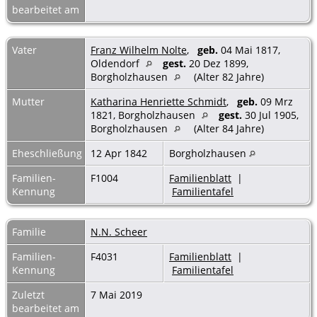
bearbeitet am
Vater
Franz Wilhelm Nolte
,
geb.
04 Mai 1817,
Oldendorf
gest.
20 Dez 1899,
Borgholzhausen
(Alter 82 Jahre)
Mutter
Katharina Henriette Schmidt
,
geb.
09 Mrz
1821, Borgholzhausen
gest.
30 Jul 1905,
Borgholzhausen
(Alter 84 Jahre)
Eheschließung
12 Apr 1842
Borgholzhausen
Familien-
F1004
Familienblatt
|
Kennung
Familientafel
Familie
N.N. Scheer
Familien-
F4031
Familienblatt
|
Kennung
Familientafel
Zuletzt
7 Mai 2019
bearbeitet am