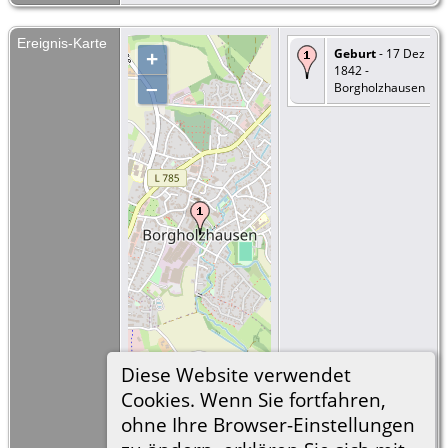
Ereignis-Karte
Geburt
- 17 Dez
+
1842 -
–
Borgholzhausen
Diese Website verwendet
Cookies. Wenn Sie fortfahren,
©
OpenStreetMap
500 m
ohne Ihre Browser-Einstellungen
contributors.
=
Link zu Google
Earth