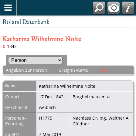
Roland Datenbank
Katharina Wilhelmine Nolte
1842 -
Angaben zur Person
|
Ereignis-Karte
|
Alle
Name
Katharina Wilhelmine
Nolte
Geburt
17 Dez 1842
Borgholzhausen
Geschlecht
weiblich
Personen-
I11775
Nachlass Dr. Ing. Walther A.
Kennung
Güldner
Zuletzt
7 Mai 2019