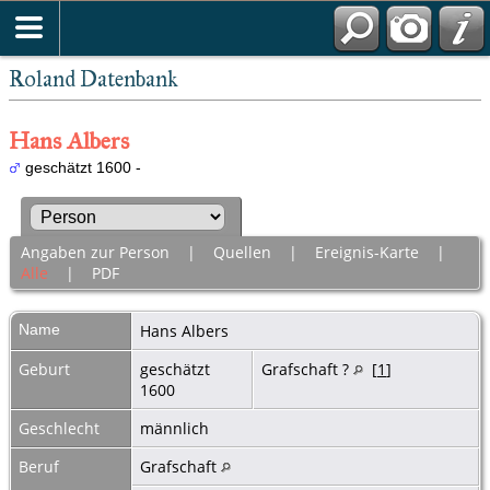
Roland Datenbank
Hans Albers
geschätzt 1600 -
Angaben zur Person
|
Quellen
|
Ereignis-Karte
|
Alle
|
PDF
Name
Hans
Albers
Geburt
geschätzt
Grafschaft ?
[
1
]
1600
Geschlecht
männlich
Beruf
Grafschaft