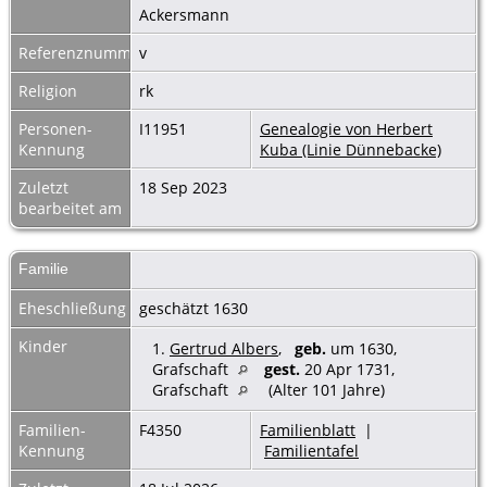
Ackersmann
Referenznummer
v
Religion
rk
Personen-
I11951
Genealogie von Herbert
Kennung
Kuba (Linie Dünnebacke)
Zuletzt
18 Sep 2023
bearbeitet am
Familie
Eheschließung
geschätzt 1630
Kinder
1.
Gertrud Albers
,
geb.
um 1630,
Grafschaft
gest.
20 Apr 1731,
Grafschaft
(Alter 101 Jahre)
Familien-
F4350
Familienblatt
|
Kennung
Familientafel