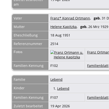
am
Vater
Franz* Konrad Ortmann
,
geb.
31 D
Mutter
Helene Kapitzka
,
geb.
26 Mrz 19
Eheschließung
18 Aug 1951
Referenznummer
2514
Fotos
Franz Ortman
Familien-Kennung
F102
Familienblatt
Familie
Lebend
Kinder
1.
Lebend
Familien-Kennung
F107
Familienblatt
Zuletzt bearbeitet
19 Apr 2026