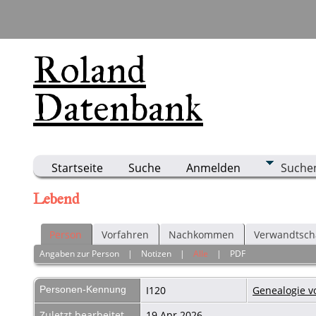
Roland
Datenbank
Startseite
Suche
Anmelden
Suche
Lebend
Person
Vorfahren
Nachkommen
Verwandtsch
Angaben zur Person
|
Notizen
|
Alle
|
PDF
Personen-Kennung
I120
Genealogie v
Zuletzt bearbeitet
19 Apr 2026