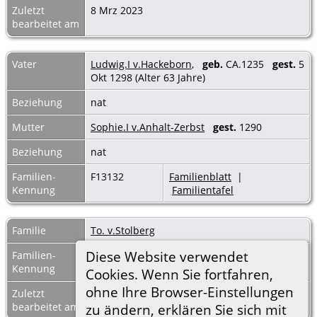
Zuletzt
8 Mrz 2023
bearbeitet am
Vater
Ludwig.I v.Hackeborn
,
geb.
CA.1235
gest.
5
Okt 1298 (Alter 63 Jahre)
Beziehung
nat
Mutter
Sophie.I v.Anhalt-Zerbst
gest.
1290
Beziehung
nat
Familien-
F13132
Familienblatt
|
Kennung
Familientafel
Familie
To. v.Stolberg
Diese Website verwendet
Familien-
F51708
Familienblatt
|
Kennung
Familientafel
Cookies. Wenn Sie fortfahren,
ohne Ihre Browser-Einstellungen
Zuletzt
8 Mrz 2023
bearbeitet am
zu ändern, erklären Sie sich mit