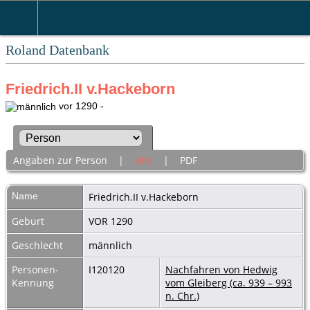
Roland Datenbank
Friedrich.II v.Hackeborn
vor 1290 -
Angaben zur Person
|
Alle
|
PDF
Name
Friedrich.II
v.Hackeborn
Geburt
VOR 1290
Geschlecht
männlich
Personen-
I120120
Nachfahren von Hedwig
Kennung
vom Gleiberg (ca. 939 – 993
n. Chr.)