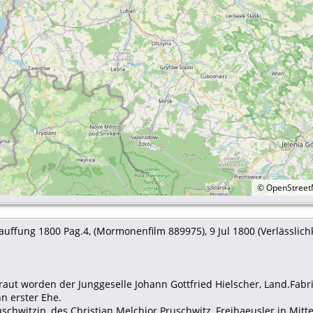
©
OpenStree
uffung 1800 Pag.4, (Mormonenfilm 889975), 9 Jul 1800 (Verlässlichke
traut worden der Junggeselle Johann Gottfried Hielscher, Land.Fabri
n erster Ehe.
schwitzin, des Christian Melchior Pruschwitz, Freihaeusler in Mitt