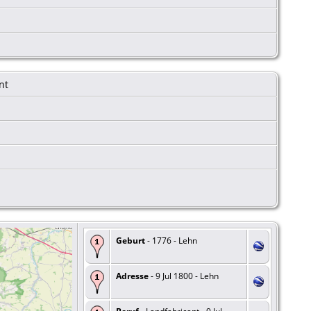
nt
Geburt
- 1776 - Lehn
Adresse
- 9 Jul 1800 - Lehn