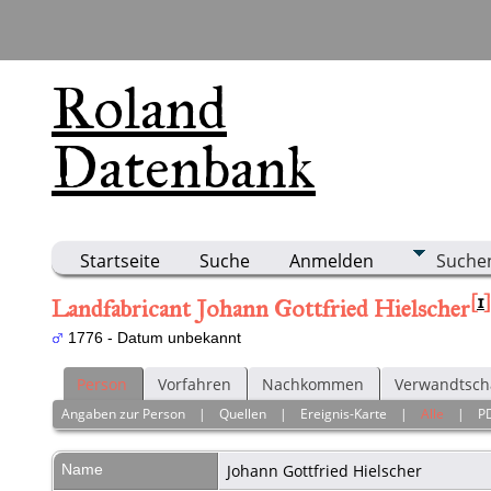
Roland
Datenbank
Startseite
Suche
Anmelden
Suche
[
1
]
Landfabricant Johann Gottfried Hielscher
1776 - Datum unbekannt
Person
Vorfahren
Nachkommen
Verwandtsch
Angaben zur Person
|
Quellen
|
Ereignis-Karte
|
Alle
|
P
Name
Johann Gottfried
Hielscher