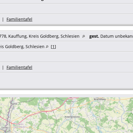
|
Familientafel
78, Kauffung, Kreis Goldberg, Schlesien
gest.
Datum unbekan
eis Goldberg, Schlesien
[
1
]
|
Familientafel