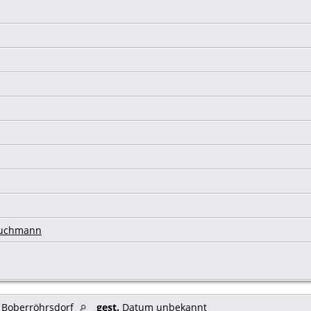
ruchmann
Boberröhrsdorf
gest.
Datum unbekannt