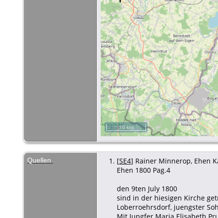
10 km
Quellen
[
SE4
] Rainer Minnerop, Ehen Ka
Ehen 1800 Pag.4
den 9ten July 1800
sind in der hiesigen Kirche ge
Loberroehrsdorf, juengster Soh
Mit Jungfer Maria Elisabeth Pru