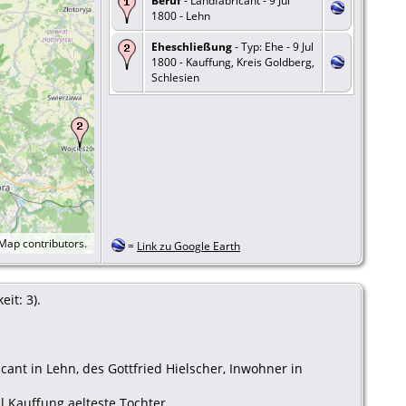
Beruf
- Landfabricant - 9 Jul
1800 - Lehn
Eheschließung
- Typ: Ehe - 9 Jul
1800 - Kauffung, Kreis Goldberg,
Schlesien
tMap
contributors.
=
Link zu Google Earth
it: 3).
cant in Lehn, des Gottfried Hielscher, Inwohner in
el Kauffung aelteste Tochter