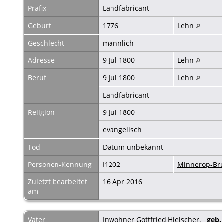
Präfix
Landfabricant
Geburt
1776
Lehn
Geschlecht
männlich
Adresse
9 Jul 1800
Lehn
Beruf
9 Jul 1800
Lehn
Landfabricant
Religion
9 Jul 1800
evangelisch
Tod
Datum unbekannt
Personen-Kennung
I1202
Minnerop-B
Zuletzt bearbeitet
16 Apr 2016
am
Vater
Inwohner Gottfried Hielscher
,
geb.