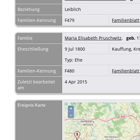
Beziehung
Leiblich
Familien-Kennung
F479
Familienblatt
Familie
Maria Elisabeth Pruschwitz
,
geb.
17
Eheschließung
9 Jul 1800
Kauffung, Kr
Typ: Ehe
Familien-Kennung
F480
Familienblatt
Zuletzt bearbeitet
4 Apr 2015
am
Ereignis-Karte
+
–