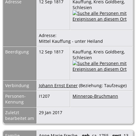
Adresse
12 Sep 1817
Kauffung, Kreis Goldberg,
Schlesien
Adresse:
Mittel Kauffung - unter Heiland
Beerdigung
12 Sep 1817
Kauffung, Kreis Goldberg,
Schlesien
Verbindung
Johann Ernst Exner
(Beziehung: Taufzeuge)
Personen-
I1207
Minnerop-Bruchmann
Kennung
Zuletzt
29 Jan 2017
bearbeitet am
Familie
Anne Marie Freche
,
geb.
ca. 1755
gest.
13