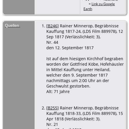
=
Link zu Google
unter
Earth
Heiland - 12
Sep 1817 -
Kauffung,
Kreis
Quellen
[
B246
] Rainer Minnerop, Begräbnisse
Goldberg,
Kauffung 1817-24, (LDS Film 889978), 12
Schlesien
Sep 1817 (Verlässlichkeit: 3).
Nr. 44
Beerdigung
den 12. September 1817
- 12 Sep
1817 -
Kauffung,
Ist auf dem hiesigen Kirchhof begraben
Kreis
worden der Gottfried Köbe, Hofehäusler
Goldberg,
in Mittel Kauffung unter Heiland,
Schlesien
welcher den 9. September 1817
nachmittags um 2:00 Uhr an der
Geschwulst gestorben.
Alt: 71 Jahre
[
B255
] Rainer Minnerop, Begräbnisse
Kauffung 1818-33, (LDS Film 889978), 15
Apr 1818 (Verlässlichkeit: 3).
Nr. 21