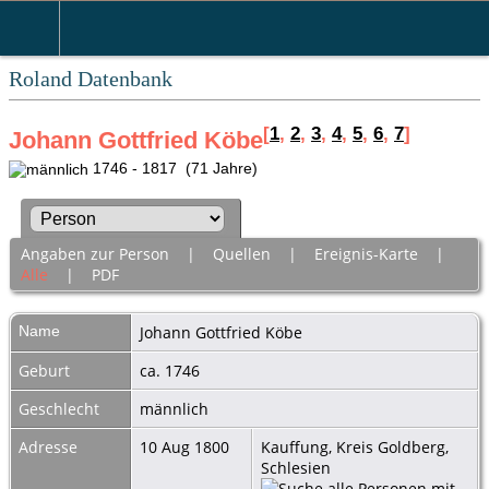
Roland Datenbank
[
1
,
2
,
3
,
4
,
5
,
6
,
7
]
Johann Gottfried Köbe
1746 - 1817 (71 Jahre)
Angaben zur Person
|
Quellen
|
Ereignis-Karte
|
Alle
|
PDF
Name
Johann Gottfried
Köbe
Geburt
ca. 1746
Geschlecht
männlich
Adresse
10 Aug 1800
Kauffung, Kreis Goldberg,
Schlesien