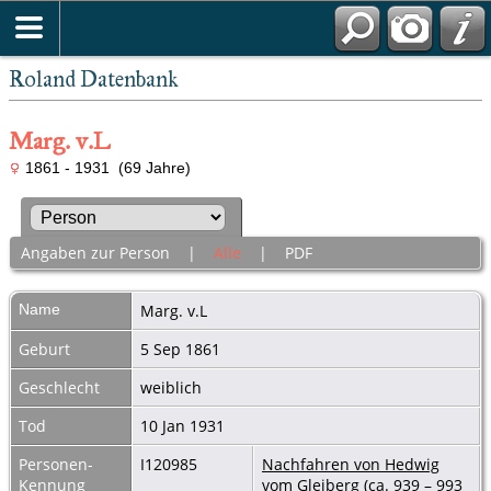
Roland Datenbank
Marg. v.L
1861 - 1931 (69 Jahre)
Angaben zur Person
|
Alle
|
PDF
Name
Marg.
v.L
Geburt
5 Sep 1861
Geschlecht
weiblich
Tod
10 Jan 1931
Personen-
I120985
Nachfahren von Hedwig
Kennung
vom Gleiberg (ca. 939 – 993