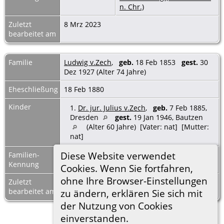
n. Chr.)
Zuletzt
8 Mrz 2023
bearbeitet am
Familie
Ludwig v.Zech
,
geb.
18 Feb 1853
gest.
30
Dez 1927 (Alter 74 Jahre)
Eheschließung
18 Feb 1880
Kinder
1.
Dr. jur. Julius v.Zech
,
geb.
7 Feb 1885,
Dresden
gest.
19 Jan 1946, Bautzen
(Alter 60 Jahre) [Vater: nat] [Mutter:
nat]
Diese Website verwendet
Familien-
F60995
Familienblatt
|
Kennung
Familientafel
Cookies. Wenn Sie fortfahren,
ohne Ihre Browser-Einstellungen
Zuletzt
8 Mrz 2023
bearbeitet am
zu ändern, erklären Sie sich mit
der Nutzung von Cookies
einverstanden.