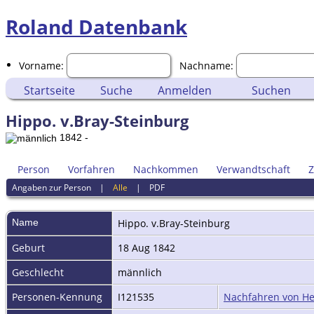
Roland Datenbank
Vorname:
Nachname:
Startseite
Suche
Anmelden
Suchen
Hippo. v.Bray-Steinburg
1842 -
Person
Vorfahren
Nachkommen
Verwandtschaft
Z
Angaben zur Person
|
Alle
|
PDF
Name
Hippo.
v.Bray-Steinburg
Geburt
18 Aug 1842
Geschlecht
männlich
Personen-Kennung
I121535
Nachfahren von Hed