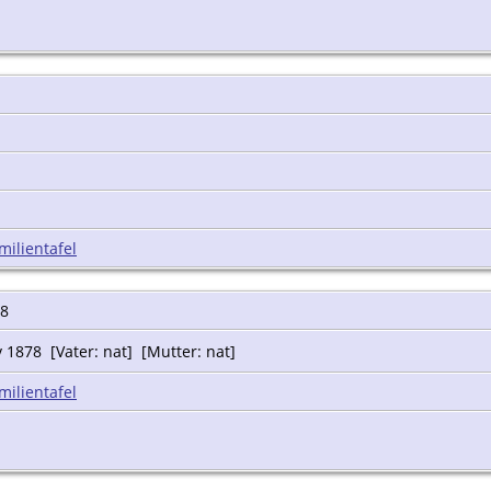
milientafel
48
 1878 [Vater: nat] [Mutter: nat]
milientafel