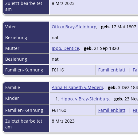
Zuletzt bearbeitet
8 Mrz 2023
am
Vater
Otto v.Bray-Steinburg
,
geb.
17 Mai 1807
Beziehung
nat
Mutter
Ippo. Dentice
,
geb.
21 Sep 1820
Beziehung
nat
Familien-Kennung
F61161
Familienblatt
|
Fa
Familie
Anna Elisabeth v.Medem
,
geb.
3 Dez 18
Kinder
1.
Hippo. v.Bray-Steinburg
,
geb.
23 Nov
Familien-Kennung
F61160
Familienblatt
|
Fa
Zuletzt bearbeitet
8 Mrz 2023
am