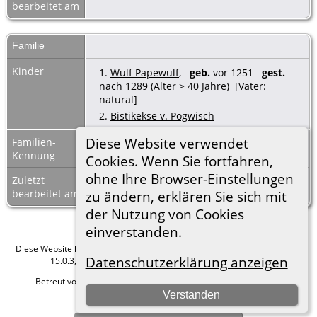
bearbeitet am
Familie
Kinder
1.
Wulf Papewulf
,
geb.
vor 1251
gest.
nach 1289 (Alter > 40 Jahre) [Vater:
natural]
2.
Bistikekse v. Pogwisch
Diese Website verwendet
Familien-
F4746
Familienblatt
|
Kennung
Familientafel
Cookies. Wenn Sie fortfahren,
ohne Ihre Browser-Einstellungen
Zuletzt
20 Mrz 2025
bearbeitet am
zu ändern, erklären Sie sich mit
der Nutzung von Cookies
einverstanden.
Diese Website läuft mit
The Next Generation of Genealogy Sitebuilding
v.
Datenschutzerklärung anzeigen
15.0.3, programmiert von Darrin Lythgoe © 2001-2026.
Betreut von
Roland zu Dortmund e.V.
. |
Datenschutzerklärung
.
Verstanden
Hier geht es zum Impressum