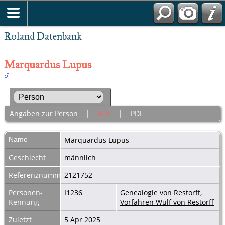
Roland Datenbank
Marquardus Lupus
Angaben zur Person
|
Alle
|
PDF
Name
Marquardus
Lupus
Geschlecht
männlich
Referenznummer
2121752
Personen-
I1236
Genealogie von Restorff,
Kennung
Vorfahren Wulf von Restorff
Zuletzt
5 Apr 2025