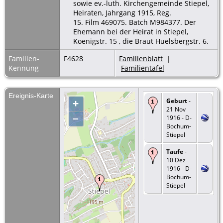
sowie ev.-luth. Kirchengemeinde Stiepel,
Heiraten, Jahrgang 1915, Reg.
15. Film 469075. Batch M984377. Der
Ehemann bei der Heirat in Stiepel,
Koenigstr. 15 , die Braut Huelsbergstr. 6.
Familien-
F4628
Familienblatt
|
Kennung
Familientafel
Ereignis-Karte
Geburt
-
+
21 Nov
–
1916 - D-
Bochum-
Stiepel
Taufe
-
10 Dez
1916 - D-
Bochum-
Stiepel