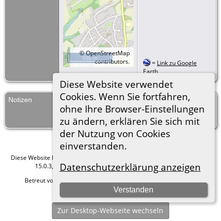
©
OpenStreetMap
500 m
contributors.
=
Link zu Google
Earth
Diese Website verwendet
Cookies. Wenn Sie fortfahren,
Notizen
Friedrich Becker hat am 21.2.1941 in
ohne Ihre Browser-Einstellungen
Bochum-Mitte unter Reg. 228 die
erste Ehe geschlossen.
zu ändern, erklären Sie sich mit
der Nutzung von Cookies
einverstanden.
Diese Website läuft mit
The Next Generation of Genealogy Sitebuilding
v.
Datenschutzerklärung anzeigen
15.0.3, programmiert von Darrin Lythgoe © 2001-2026.
Betreut von
Roland zu Dortmund e.V.
. |
Datenschutzerklärung
.
Verstanden
Hier geht es zum Impressum
Zur Desktop-Webseite wechseln