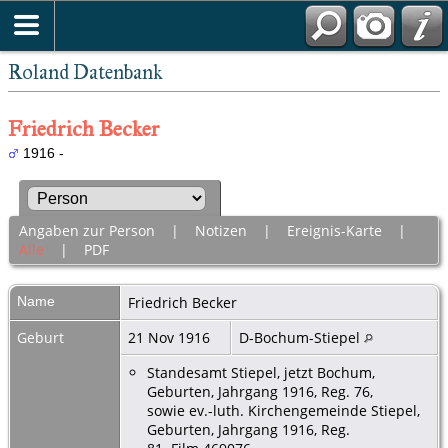
Roland Datenbank
Friedrich Becker
1916 -
Angaben zur Person
|
Notizen
|
Ereignis-Karte
|
Alle
|
PDF
Name
Friedrich
Becker
Geburt
21 Nov 1916
D-Bochum-Stiepel
Standesamt Stiepel, jetzt Bochum,
Geburten, Jahrgang 1916, Reg. 76,
sowie ev.-luth. Kirchengemeinde Stiepel,
Geburten, Jahrgang 1916, Reg.