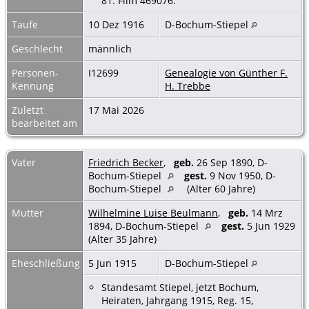
81. Film 469076.
Taufe
10 Dez 1916
D-Bochum-Stiepel
Geschlecht
männlich
Personen-
I12699
Genealogie von Günther F.
Kennung
H. Trebbe
Zuletzt
17 Mai 2026
bearbeitet am
Vater
Friedrich Becker
,
geb.
26 Sep 1890, D-
Bochum-Stiepel
gest.
9 Nov 1950, D-
Bochum-Stiepel
(Alter 60 Jahre)
Mutter
Wilhelmine Luise Beulmann
,
geb.
14 Mrz
1894, D-Bochum-Stiepel
gest.
5 Jun 1929
(Alter 35 Jahre)
Eheschließung
5 Jun 1915
D-Bochum-Stiepel
Standesamt Stiepel, jetzt Bochum,
Heiraten, Jahrgang 1915, Reg. 15,