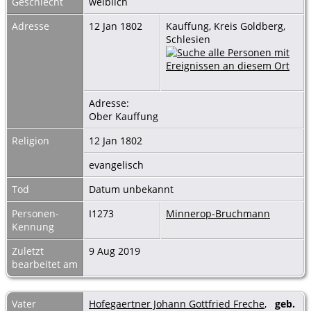
Geschlecht
weiblich
Adresse
12 Jan 1802
Kauffung, Kreis Goldberg,
Schlesien
Adresse:
Ober Kauffung
Religion
12 Jan 1802
evangelisch
Tod
Datum unbekannt
Personen-
I1273
Minnerop-Bruchmann
Kennung
Zuletzt
9 Aug 2019
bearbeitet am
Vater
Hofegaertner Johann Gottfried Freche
,
geb.