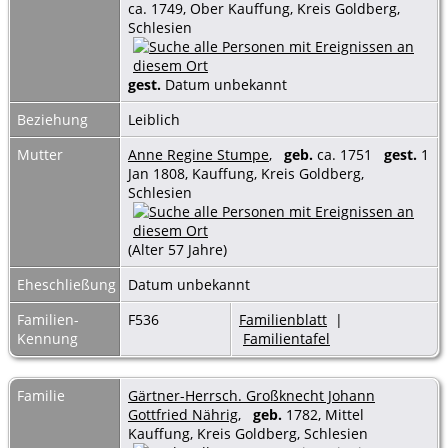
ca. 1749, Ober Kauffung, Kreis Goldberg,
Schlesien
gest.
Datum unbekannt
Beziehung
Leiblich
Mutter
Anne Regine Stumpe
,
geb.
ca. 1751
gest.
1
Jan 1808, Kauffung, Kreis Goldberg,
Schlesien
(Alter 57 Jahre)
Eheschließung
Datum unbekannt
Familien-
F536
Familienblatt
|
Kennung
Familientafel
Familie
Gärtner-Herrsch. Großknecht Johann
Gottfried Nährig
,
geb.
1782, Mittel
Kauffung, Kreis Goldberg, Schlesien