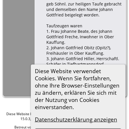
geb Söhnl. zur heiligen Taufe gebracht
und demselben den Name Johann
Gottfried beigelegt worden.
Taufzeugen waren
1. Frau Johanne Beate, des Johann
Gottfried Freche, Inwohner in Ober
Kauffung.
2. Johann Gottfried Obitz (Opitz?),
Freihäusler in Ober Kauffung.
3. Johann Gottfried Hiller, Herrschaftl.
Schäfer in Tiefhartmannsdorf.
Diese Website verwendet
Cookies. Wenn Sie fortfahren,
ohne Ihre Browser-Einstellungen
[
SE9
] Ehen Kauffung 1801 Pag.9,
(Mormonenfilm 889977).
zu ändern, erklären Sie sich mit
der Nutzung von Cookies
einverstanden.
Diese Website läuft mit
The Next Generation of Genealogy Sitebuilding
v.
Datenschutzerklärung anzeigen
15.0.3, programmiert von Darrin Lythgoe © 2001-2026.
Betreut von
Roland zu Dortmund e.V.
. |
Datenschutzerklärung
.