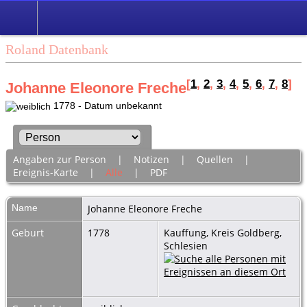
Roland Datenbank
[
1
,
2
,
3
,
4
,
5
,
6
,
7
,
8
]
Johanne Eleonore Freche
1778 - Datum unbekannt
Angaben zur Person
|
Notizen
|
Quellen
|
Ereignis-Karte
|
Alle
|
PDF
Name
Johanne Eleonore
Freche
Geburt
1778
Kauffung, Kreis Goldberg,
Schlesien