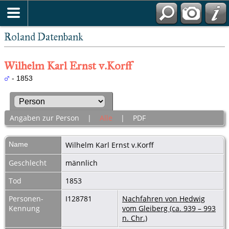
Roland Datenbank
Wilhelm Karl Ernst v.Korff
- 1853
Angaben zur Person
|
Alle
|
PDF
Name
Wilhelm Karl Ernst
v.Korff
Geschlecht
männlich
Tod
1853
Personen-
I128781
Nachfahren von Hedwig
Kennung
vom Gleiberg (ca. 939 – 993
n. Chr.)