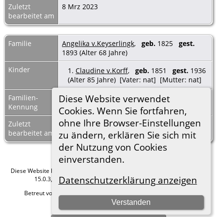
Zuletzt
8 Mrz 2023
bearbeitet am
Familie
Angelika v.Keyserlingk
,
geb.
1825
gest.
1893 (Alter 68 Jahre)
Kinder
1.
Claudine v.Korff
,
geb.
1851
gest.
1936
(Alter 85 Jahre) [Vater: nat] [Mutter: nat]
Diese Website verwendet
Familien-
F20116
Familienblatt
|
Kennung
Familientafel
Cookies. Wenn Sie fortfahren,
ohne Ihre Browser-Einstellungen
Zuletzt
8 Mrz 2023
bearbeitet am
zu ändern, erklären Sie sich mit
der Nutzung von Cookies
einverstanden.
Diese Website läuft mit
The Next Generation of Genealogy Sitebuilding
v.
Datenschutzerklärung anzeigen
15.0.3, programmiert von Darrin Lythgoe © 2001-2026.
Betreut von
Roland zu Dortmund e.V.
. |
Datenschutzerklärung
.
Verstanden
Hier geht es zum Impressum