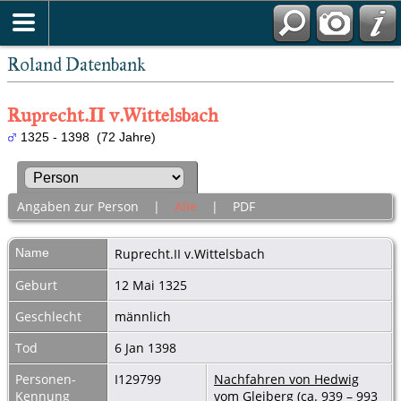
Roland Datenbank
Ruprecht.II v.Wittelsbach
1325 - 1398 (72 Jahre)
Angaben zur Person
|
Alle
|
PDF
Name
Ruprecht.II
v.Wittelsbach
Geburt
12 Mai 1325
Geschlecht
männlich
Tod
6 Jan 1398
Personen-
I129799
Nachfahren von Hedwig
Kennung
vom Gleiberg (ca. 939 – 993