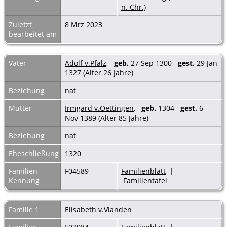
n. Chr.)
Zuletzt
8 Mrz 2023
bearbeitet am
Vater
Adolf v.Pfalz
,
geb.
27 Sep 1300
gest.
29 Jan
1327 (Alter 26 Jahre)
Beziehung
nat
Mutter
Irmgard v.Oettingen
,
geb.
1304
gest.
6
Nov 1389 (Alter 85 Jahre)
Beziehung
nat
Eheschließung
1320
Familien-
F04589
Familienblatt
|
Kennung
Familientafel
Familie 1
Elisabeth v.Vianden