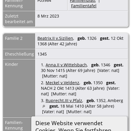
Familien-
F03984
Familienblatt
|
Kennung
Familientafel
Zuletzt
8 Mrz 2023
bearbeitet am
Familie 2
Beatrix.II v.Sizilien
,
geb.
1326
gest.
12 Okt
1368 (Alter 42 Jahre)
Eheschließung
1345
Kinder
1.
Anna.II v.Wittelsbach
,
geb.
1346
gest.
30 Nov 1415 (Alter 69 Jahre) [Vater: nat]
[Mutter: nat]
2.
Meckel v.Veldenz
,
geb.
1350
gest.
NACH 2 Okt 1413 (Alter 63 Jahre) [Vater:
nat] [Mutter: nat]
3.
Ruprecht.III v.Pfalz
,
geb.
1352, Amberg
gest.
18 Mai 1410 (Alter 58 Jahre)
[Vater: nat] [Mutter: nat]
Diese Website verwendet
Familien-
F04588
Familienblatt
|
Kennung
Familientafel
Cookies. Wenn Sie fortfahren,