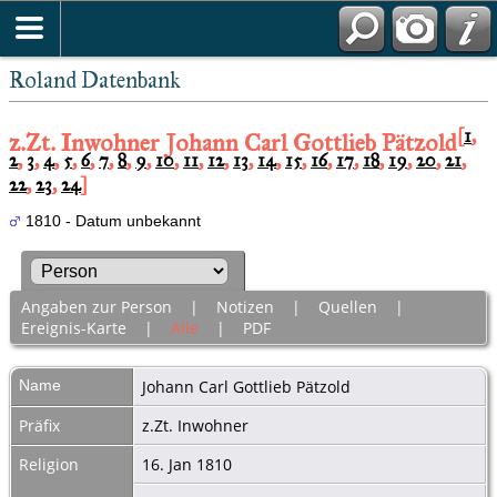
Roland Datenbank
[
1
,
z.Zt. Inwohner Johann Carl Gottlieb Pätzold
2
,
3
,
4
,
5
,
6
,
7
,
8
,
9
,
10
,
11
,
12
,
13
,
14
,
15
,
16
,
17
,
18
,
19
,
20
,
21
,
22
,
23
,
24
]
1810 - Datum unbekannt
Angaben zur Person
|
Notizen
|
Quellen
|
Ereignis-Karte
|
Alle
|
PDF
Name
Johann Carl Gottlieb
Pätzold
Präfix
z.Zt. Inwohner
Religion
16. Jan 1810