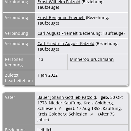
Verbindung
Ernst Wilhelm Pätzold
(Beziehung:
Taufzeuge)
Verbindung
Ernst Benjamin Friemelt
(Beziehung:
Taufzeuge)
Verbindung
Carl August Friemelt
(Beziehung: Taufzeuge)
Verbindung
Carl Friedrich August Pätzold
(Beziehung:
Taufzeuge)
Personen-
I13
Minnerop-Bruchmann
Kennung
Zuletzt
1 Jan 2022
bearbeitet am
Vater
Bauer Johann Gottlieb Pätzold
,
geb.
30 Okt
1778, Nieder Kauffung, Kreis Goldberg,
Schlesien
gest.
17 Aug 1853, Kauffung,
Kreis Goldberg, Schlesien
(Alter 75
Jahre)
Beziehung
Leiblich