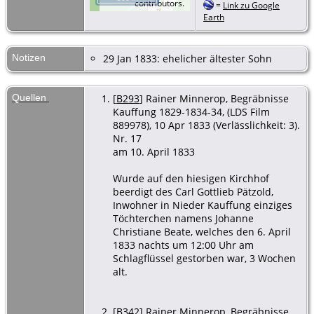
contributors.
=
Link zu Google
1810 -
Earth
Kauffung, Kreis
Goldberg,
Schlesien
Notizen
29 Jan 1833: ehelicher ältester Sohn
Eheschließung
- 22 Jan 1833 -
Kauffung, Kreis
Quellen
[
B293
] Rainer Minnerop, Begräbnisse
Goldberg,
Kauffung 1829-1834-34, (LDS Film
Schlesien
889978), 10 Apr 1833 (Verlässlichkeit: 3).
Nr. 17
am 10. April 1833
Wurde auf den hiesigen Kirchhof
beerdigt des Carl Gottlieb Pätzold,
Inwohner in Nieder Kauffung einziges
Töchterchen namens Johanne
Christiane Beate, welches den 6. April
1833 nachts um 12:00 Uhr am
Schlagflüssel gestorben war, 3 Wochen
alt.
[
B342
] Rainer Minnerop, Begräbnisse