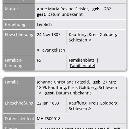
Mutter
Anne Maria Rosine Geisler
,
geb.
1782
gest.
Datum unbekannt
Beziehung
Leiblich
Eheschließung
24 Nov 1807
Kauffung, Kreis Goldberg,
Schlesien
evangelisch
Familien-
F5
Familienblatt
|
Kennung
Familientafel
Familie
Johanne Christiane Pätzold
,
geb.
27 Mrz
1809, Kauffung, Kreis Goldberg, Schlesien
gest.
Datum unbekannt
Eheschließung
22 Jan 1833
Kauffung, Kreis Goldberg,
Schlesien
Datensatzidentnummer
MH:F500018
Kinder