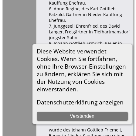
Kauffung Ehefrau.
6. Anne Regine, des Karl Gottlieb
Pätzold, Gärtner in Nieder Kauffung
Ehefrau.
7. Junggesell Ehrenfried, des David
Langer, Freigärtner in Tiefhartmansdorf
jüngster Sohn.
8. Johann Gottlieb Ermrich, Bauer in
Hohenliebenthal.
Diese Website verwendet
9. Johann Christian Geisler, zur Zeit
Cookies. Wenn Sie fortfahren,
Inwohner in Nieder Kauffung.
ohne Ihre Browser-Einstellungen
10. Johann Ehrenfried Ansorge, Bauer
in Ober Kauffung.
zu ändern, erklären Sie sich mit
11. Johann Gottlieb Krause, Bauer in
der Nutzung von Cookies
Nieder Kauffung.
einverstanden.
[
S678
] Rainer Minnerop, Taufen
Kauffung 1836-22, (LDS Film 889976), 27
Datenschutzerklärung anzeigen
Nov 1836 (Verlässlichkeit: 3).
Nr. 77
Verstanden
den 27. November 1836
wurde des Johann Gottlieb Friemelt,
Bauer in Nieder Kauffung, von seiner