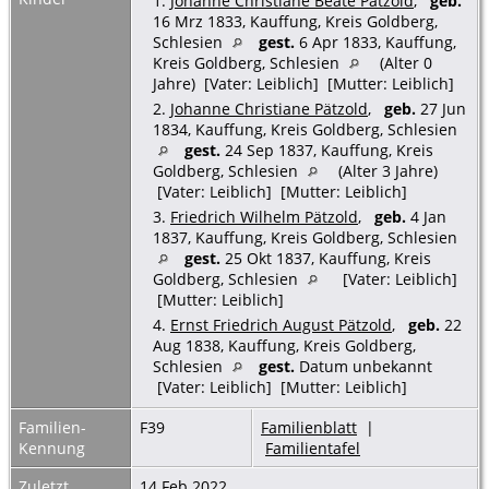
1.
Johanne Christiane Beate Pätzold
,
geb.
16 Mrz 1833, Kauffung, Kreis Goldberg,
Schlesien
gest.
6 Apr 1833, Kauffung,
Kreis Goldberg, Schlesien
(Alter 0
Jahre) [Vater: Leiblich] [Mutter: Leiblich]
2.
Johanne Christiane Pätzold
,
geb.
27 Jun
1834, Kauffung, Kreis Goldberg, Schlesien
gest.
24 Sep 1837, Kauffung, Kreis
Goldberg, Schlesien
(Alter 3 Jahre)
[Vater: Leiblich] [Mutter: Leiblich]
3.
Friedrich Wilhelm Pätzold
,
geb.
4 Jan
1837, Kauffung, Kreis Goldberg, Schlesien
gest.
25 Okt 1837, Kauffung, Kreis
Goldberg, Schlesien
[Vater: Leiblich]
[Mutter: Leiblich]
4.
Ernst Friedrich August Pätzold
,
geb.
22
Aug 1838, Kauffung, Kreis Goldberg,
Schlesien
gest.
Datum unbekannt
[Vater: Leiblich] [Mutter: Leiblich]
Familien-
F39
Familienblatt
|
Kennung
Familientafel
Zuletzt
14 Feb 2022