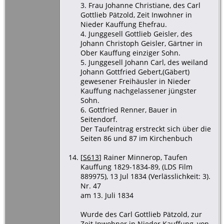
3. Frau Johanne Christiane, des Carl
Gottlieb Pätzold, Zeit Inwohner in
Nieder Kauffung Ehefrau.
4. Junggesell Gottlieb Geisler, des
Johann Christoph Geisler, Gärtner in
Ober Kauffung einziger Sohn.
5. Junggesell Johann Carl, des weiland
Johann Gottfried Gebert,(Gäbert)
gewesener Freihäusler in Nieder
Kauffung nachgelassener jüngster
Sohn.
6. Gottfried Renner, Bauer in
Seitendorf.
Der Taufeintrag erstreckt sich über die
Seiten 86 und 87 im Kirchenbuch
[
S613
] Rainer Minnerop, Taufen
Kauffung 1829-1834-89, (LDS Film
889975), 13 Jul 1834 (Verlässlichkeit: 3).
Nr. 47
am 13. Juli 1834
Wurde des Carl Gottlieb Pätzold, zur
Zeit Inwohner in Nieder Kauffung, von