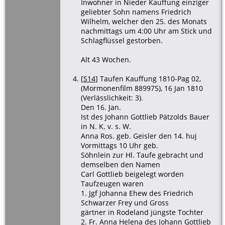
Inwohner in Nieder Kauffung einziger
geliebter Sohn namens Friedrich
Wilhelm, welcher den 25. des Monats
nachmittags um 4:00 Uhr am Stick und
Schlagflüssel gestorben.
Alt 43 Wochen.
[
S14
] Taufen Kauffung 1810-Pag 02,
(Mormonenfilm 889975), 16 Jan 1810
(Verlässlichkeit: 3).
Den 16. Jan.
Ist des Johann Gottlieb Pätzolds Bauer
in N. K. v. s. W.
Anna Ros. geb. Geisler den 14. huj
Vormittags 10 Uhr geb.
Söhnlein zur Hl. Taufe gebracht und
demselben den Namen
Carl Gottlieb beigelegt worden
Taufzeugen waren
1. Jgf Johanna Ehew des Friedrich
Schwarzer Frey und Gross
gärtner in Rodeland jüngste Tochter
2. Fr. Anna Helena des Johann Gottlieb