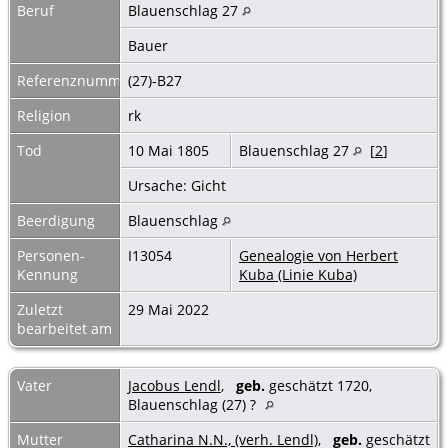
Beruf
Blauenschlag 27
Bauer
Referenznummer
(27)-B27
Religion
rk
Tod
10 Mai 1805
Blauenschlag 27
[
2
]
Ursache: Gicht
Beerdigung
Blauenschlag
Personen-
I13054
Genealogie von Herbert
Kennung
Kuba (Linie Kuba)
Zuletzt
29 Mai 2022
bearbeitet am
Vater
Jacobus Lendl
,
geb.
geschätzt 1720,
Blauenschlag (27) ?
Mutter
Catharina N.N., (verh. Lendl)
,
geb.
geschätzt