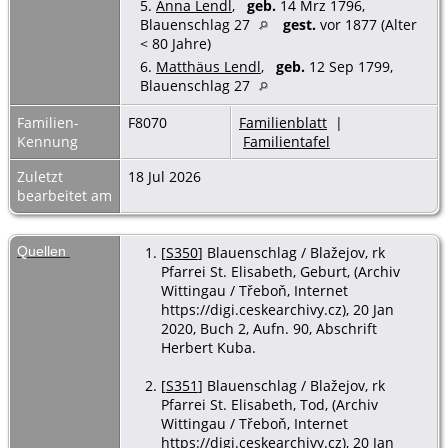
5.
Anna Lendl
,
geb.
14 Mrz 1796,
Blauenschlag 27
gest.
vor 1877 (Alter
< 80 Jahre)
6.
Matthäus Lendl
,
geb.
12 Sep 1799,
Blauenschlag 27
Familien-
F8070
Familienblatt
|
Kennung
Familientafel
Zuletzt
18 Jul 2026
bearbeitet am
Quellen
[
S350
] Blauenschlag / Blažejov, rk
Pfarrei St. Elisabeth, Geburt, (Archiv
Wittingau / Třeboň, Internet
https://digi.ceskearchivy.cz), 20 Jan
2020, Buch 2, Aufn. 90, Abschrift
Herbert Kuba.
[
S351
] Blauenschlag / Blažejov, rk
Pfarrei St. Elisabeth, Tod, (Archiv
Wittingau / Třeboň, Internet
https://digi.ceskearchivy.cz), 20 Jan