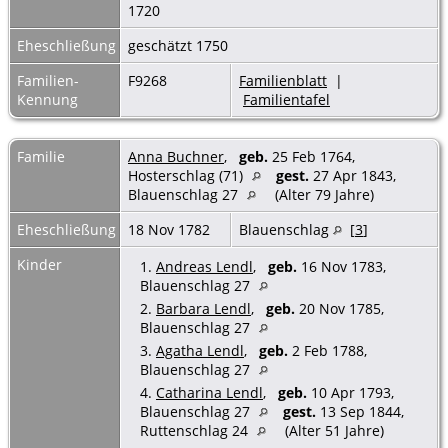
1720
Eheschließung
geschätzt 1750
Familien-
F9268
Familienblatt
|
Kennung
Familientafel
Familie
Anna Buchner
,
geb.
25 Feb 1764,
Hosterschlag (71)
gest.
27 Apr 1843,
Blauenschlag 27
(Alter 79 Jahre)
Eheschließung
18 Nov 1782
Blauenschlag
[
3
]
Kinder
1.
Andreas Lendl
,
geb.
16 Nov 1783,
Blauenschlag 27
2.
Barbara Lendl
,
geb.
20 Nov 1785,
Blauenschlag 27
3.
Agatha Lendl
,
geb.
2 Feb 1788,
Blauenschlag 27
4.
Catharina Lendl
,
geb.
10 Apr 1793,
Blauenschlag 27
gest.
13 Sep 1844,
Ruttenschlag 24
(Alter 51 Jahre)