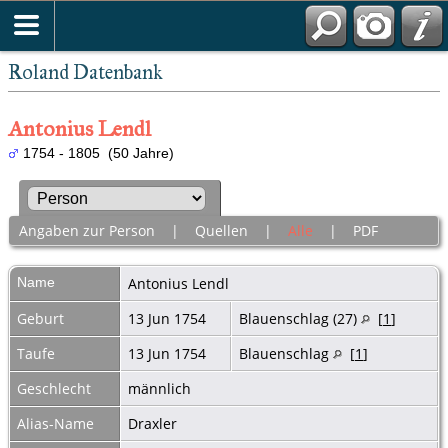
Roland Datenbank
Antonius Lendl
1754 - 1805 (50 Jahre)
Angaben zur Person
|
Quellen
|
Alle
|
PDF
Name
Antonius
Lendl
Geburt
13 Jun 1754
Blauenschlag (27)
[
1
]
Taufe
13 Jun 1754
Blauenschlag
[
1
]
Geschlecht
männlich
Alias-Name
Draxler