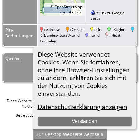
©
OpenStreetMap
1000 m
contributors.
=
Link zu Google
Earth
Pin-
: Adresse
: Ortsteil
: Ort
: Region
: (Bundes-)Staat/-Land
: Land
: Nicht
Bedeutungen
festgelegt
Diese Website verwendet
Quellen
[
S3
] Ancestry.com, Germany, Select
Cookies. Wenn Sie fortfahren,
Marriages, 1558-1929, (Name:
ohne Ihre Browser-Einstellungen
Ancestry.com Operations, Inc.; Location:
Provo, UT, USA; Date: 2014;).
zu ändern, erklären Sie sich mit
der Nutzung von Cookies
einverstanden.
Diese Website läuft mit
The Next Generation of Genealogy Sitebuilding
v.
Datenschutzerklärung anzeigen
15.0.3, programmiert von Darrin Lythgoe © 2001-2026.
Betreut von
Roland zu Dortmund e.V.
. |
Datenschutzerklärung
.
Verstanden
Hier geht es zum Impressum
Zur Desktop-Webseite wechseln