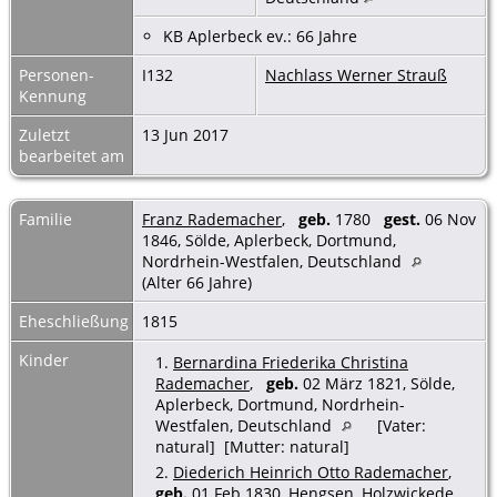
KB Aplerbeck ev.: 66 Jahre
Personen-
I132
Nachlass Werner Strauß
Kennung
Zuletzt
13 Jun 2017
bearbeitet am
Familie
Franz Rademacher
,
geb.
1780
gest.
06 Nov
1846, Sölde, Aplerbeck, Dortmund,
Nordrhein-Westfalen, Deutschland
(Alter 66 Jahre)
Eheschließung
1815
Kinder
1.
Bernardina Friederika Christina
Rademacher
,
geb.
02 März 1821, Sölde,
Aplerbeck, Dortmund, Nordrhein-
Westfalen, Deutschland
[Vater:
natural] [Mutter: natural]
2.
Diederich Heinrich Otto Rademacher
,
geb.
01 Feb 1830, Hengsen, Holzwickede,