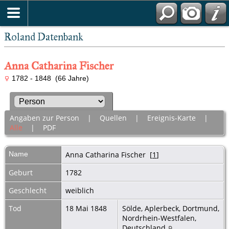
Roland Datenbank
Anna Catharina Fischer
1782 - 1848 (66 Jahre)
Angaben zur Person
|
Quellen
|
Ereignis-Karte
|
Alle
|
PDF
Name
Anna Catharina
Fischer
[
1
]
Geburt
1782
Geschlecht
weiblich
Tod
18 Mai 1848
Sölde, Aplerbeck, Dortmund,
Nordrhein-Westfalen,
Deutschland