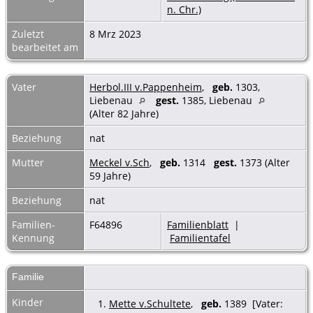
n. Chr.)
Zuletzt
8 Mrz 2023
bearbeitet am
Vater
Herbol.III v.Pappenheim
,
geb.
1303,
Liebenau
gest.
1385, Liebenau
(Alter 82 Jahre)
Beziehung
nat
Mutter
Meckel v.Sch
,
geb.
1314
gest.
1373 (Alter
59 Jahre)
Beziehung
nat
Familien-
F64896
Familienblatt
|
Kennung
Familientafel
Familie
Kinder
1.
Mette v.Schultete
,
geb.
1389 [Vater: