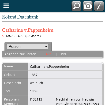
Roland Datenbank
Catharina v.Pappenheim
1357 - 1409 (52 Jahre)
Angaben zur Person
|
Alle
|
PDF
Name
Catharina
v.Pappenheim
Geburt
1357
Geschlecht
weiblich
Tod
1409
Personen-
I132113
Nachfahren von Hedwig
Kennung
vom Gleiberg (ca. 939 – 993