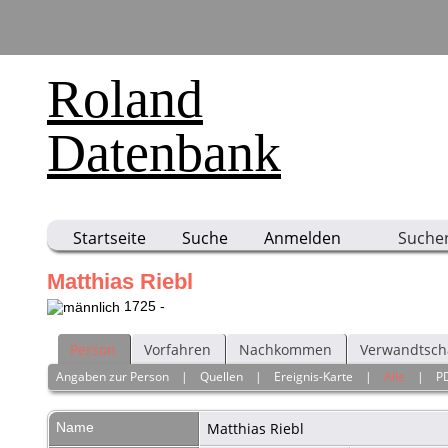
Roland
Datenbank
Startseite
Suche
Anmelden
Suche
Matthias Riebl
1725 -
Person
Vorfahren
Nachkommen
Verwandtsch
Angaben zur Person
|
Quellen
|
Ereignis-Karte
|
Alle
|
P
Name
Matthias
Riebl