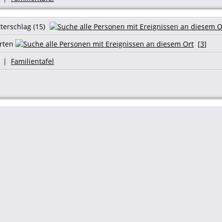
terschlag (15)
rten
[
3
]
|
Familientafel