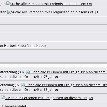
(39)
rten
[
1
]
on Herbert Kuba (Linie Kuba)
tterschlag (39)
(Alter 73 Jahre)
erschlag (9)
(Alter 66 Jahre)
g
[
2
]
|
Familientafel