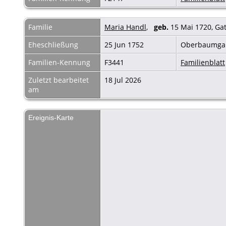
Familie
Maria Handl
,
geb.
15 Mai 1720, Gat
Eheschließung
25 Jun 1752
Oberbaumga
Familien-Kennung
F3441
Familienblatt
Zuletzt bearbeitet
18 Jul 2026
am
Ereignis-Karte