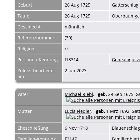
Geburt
26 Aug 1725
Gatterschlag 
Taufe
26 Aug 1725
Oberbaumga
Geschlecht
männlich
Referenznummer
(39)
Religion
rk
Personen-Kennung
I13314
Genealogie v
Zuletzt bearbeitet
2 Jun 2023
am
Vater
Michael Riebl
,
geb.
29 Sep 1675, Ga
Mutter
Lucia Fiedler
,
geb.
1 Mrz 1692, Gatt
Eheschließung
6 Nov 1718
Blauenschla
Familien-Kennung
F2147
Familienblatt