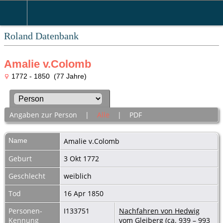
Roland Datenbank
Amalie v.Colomb
1772 - 1850 (77 Jahre)
Angaben zur Person
|
Alle
|
PDF
Name
Amalie
v.Colomb
Geburt
3 Okt 1772
Geschlecht
weiblich
Tod
16 Apr 1850
Personen-
I133751
Nachfahren von Hedwig
Kennung
vom Gleiberg (ca. 939 – 993