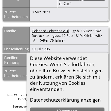
n. Chr.)
Zuletzt
8 Mrz 2023
bearbeitet am
Familie
Gebhard Lebrecht v.Bl
,
geb.
16 Dez 1742,
Rostock
gest.
12 Sep 1819, Krieblowitz
(Alter 76 Jahre)
Eheschließung
19 Jul 1795
Diese Website verwendet
Familien-
F67035
Familienblatt
|
Kennung
Familientafel
Cookies. Wenn Sie fortfahren,
ohne Ihre Browser-Einstellungen
Zuletzt
8 Mrz 2023
bearbeitet am
zu ändern, erklären Sie sich mit
der Nutzung von Cookies
einverstanden.
Diese Website läuft mit
The Next Generation of Genealogy Sitebuilding
v.
Datenschutzerklärung anzeigen
15.0.3, programmiert von Darrin Lythgoe © 2001-2026.
Betreut von
Roland zu Dortmund e.V.
. |
Datenschutzerklärung
.