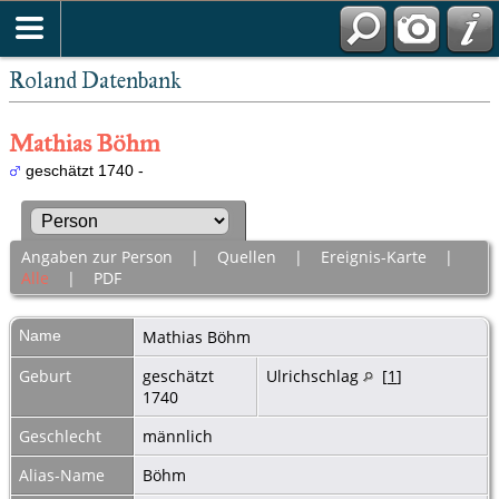
Roland Datenbank
Mathias Böhm
geschätzt 1740 -
Angaben zur Person
|
Quellen
|
Ereignis-Karte
|
Alle
|
PDF
Name
Mathias
Böhm
Geburt
geschätzt
Ulrichschlag
[
1
]
1740
Geschlecht
männlich
Alias-Name
Böhm