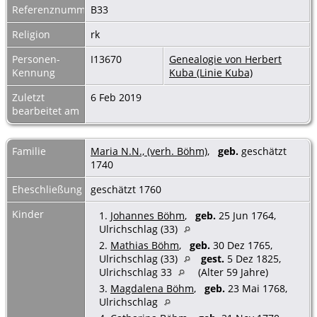
Referenznummer
B33
Religion
rk
Personen-
I13670
Genealogie von Herbert
Kennung
Kuba (Linie Kuba)
Zuletzt
6 Feb 2019
bearbeitet am
Familie
Maria N.N., (verh. Böhm)
,
geb.
geschätzt
1740
Eheschließung
geschätzt 1760
Kinder
1.
Johannes Böhm
,
geb.
25 Jun 1764,
Ulrichschlag (33)
2.
Mathias Böhm
,
geb.
30 Dez 1765,
Ulrichschlag (33)
gest.
5 Dez 1825,
Ulrichschlag 33
(Alter 59 Jahre)
3.
Magdalena Böhm
,
geb.
23 Mai 1768,
Ulrichschlag