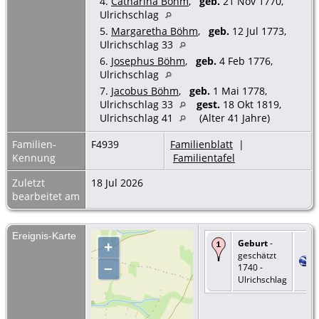
4.
Catharina Böhm
,
geb.
21 Nov 1770,
Ulrichschlag
5.
Margaretha Böhm
,
geb.
12 Jul 1773,
Ulrichschlag 33
6.
Josephus Böhm
,
geb.
4 Feb 1776,
Ulrichschlag
7.
Jacobus Böhm
,
geb.
1 Mai 1778,
Ulrichschlag 33
gest.
18 Okt 1819,
Ulrichschlag 41
(Alter 41 Jahre)
Familien-
F4939
Familienblatt
|
Kennung
Familientafel
Zuletzt
18 Jul 2026
bearbeitet am
Ereignis-Karte
Geburt
-
+
geschätzt
–
1740 -
Ulrichschlag