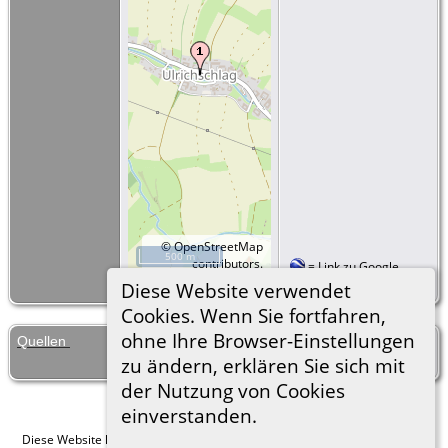
©
OpenStreetMap
500 m
contributors.
=
Link zu Google
Earth
Diese Website verwendet
Cookies. Wenn Sie fortfahren,
ohne Ihre Browser-Einstellungen
Quellen
[
S42
] Blauenschlag / Blažejov, Pfarrei,
Geburtsbuch, Abschrift Hans Sticha.
zu ändern, erklären Sie sich mit
der Nutzung von Cookies
einverstanden.
Diese Website läuft mit
The Next Generation of Genealogy Sitebuilding
v.