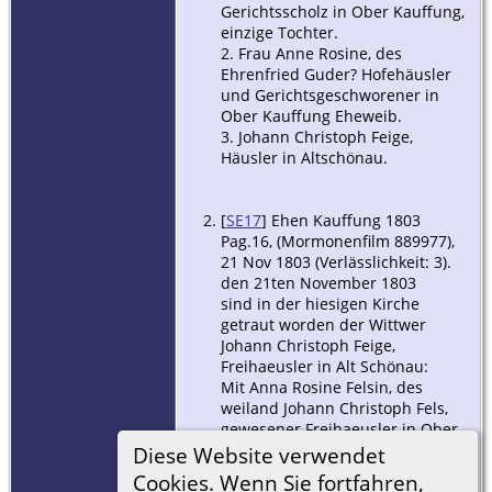
Gerichtsscholz in Ober Kauffung,
einzige Tochter.
2. Frau Anne Rosine, des
Ehrenfried Guder? Hofehäusler
und Gerichtsgeschworener in
Ober Kauffung Eheweib.
3. Johann Christoph Feige,
Häusler in Altschönau.
[
SE17
] Ehen Kauffung 1803
Pag.16, (Mormonenfilm 889977),
21 Nov 1803 (Verlässlichkeit: 3).
den 21ten November 1803
sind in der hiesigen Kirche
getraut worden der Wittwer
Johann Christoph Feige,
Freihaeusler in Alt Schönau:
Mit Anna Rosine Felsin, des
weiland Johann Christoph Fels,
gewesener Freihaeusler in Ober
Kauffung, nachgelassene jüngste
Diese Website verwendet
Tochter.
Cookies. Wenn Sie fortfahren,
Der Braeutigam war 33 Jahre, die