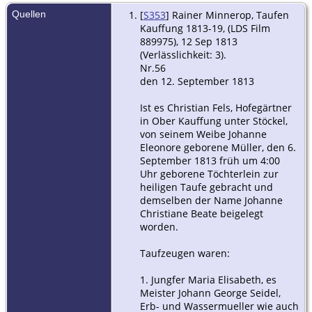
Kauffung, Kr
Quellen
[
S353
] Rainer Minnerop, Taufen
Goldberg,
Kauffung 1813-19, (LDS Film
Schlesien
889975), 12 Sep 1813
(Verlässlichkeit: 3).
Eheschlie
Nr.56
- Typ: Ehe - 
den 12. September 1813
Nov 1803 -
Kauffung, Kr
Goldberg,
Ist es Christian Fels, Hofegärtner
Schlesien
in Ober Kauffung unter Stöckel,
von seinem Weibe Johanne
Eleonore geborene Müller, den 6.
September 1813 früh um 4:00
Uhr geborene Töchterlein zur
heiligen Taufe gebracht und
demselben der Name Johanne
Christiane Beate beigelegt
worden.
Taufzeugen waren:
1. Jungfer Maria Elisabeth, es
Meister Johann George Seidel,
Erb- und Wassermueller wie auch