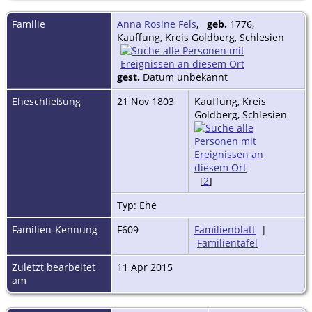
Familie
Anna Rosine Fels
,
geb.
1776,
Kauffung, Kreis Goldberg, Schlesien
gest.
Datum unbekannt
Eheschließung
21 Nov 1803
Kauffung, Kreis
Goldberg, Schlesien
[
2
]
Typ: Ehe
Familien-Kennung
F609
Familienblatt
|
Familientafel
Zuletzt bearbeitet
11 Apr 2015
am