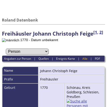
Roland Datenbank
[
1
,
2
]
Freihäusler Johann Christoph Feige
1770 - Datum unbekannt
Angaben zur Person
|
Quellen
|
Ereignis-Karte
|
Alle
|
PDF
Name
Johann Christoph
Feige
Präfix
Freihäusler
Geburt
1770
Schönau, Kreis
Goldberg, Schlesien,
Preußen