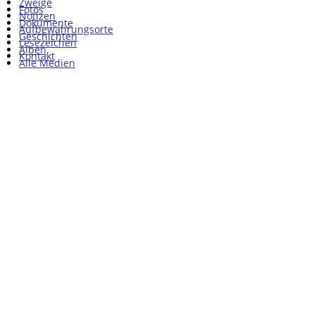
Zweige
Fotos
Notizen
Dokumente
Aufbewahrungsorte
Geschichten
Lesezeichen
Alben
Kontakt
Alle Medien