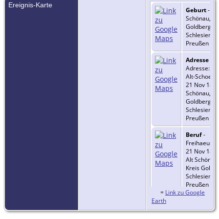
Ereignis-Karte
Geburt
- 17
Schönau, Kr
Goldberg,
Schlesien,
Preußen
Adresse
-
Adresse:
Alt-Schoena
21 Nov 1803
Schönau, Kr
Goldberg,
Schlesien,
Preußen
Beruf
-
Freihaeusler
21 Nov 1803
Alt Schönau
Kreis Goldb
Schlesien,
Preußen
=
Link zu Google
Earth
Religion
-
evangelisch 
21 Nov 1803