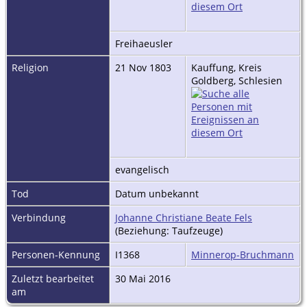
Freihaeusler
Religion
21 Nov 1803
Kauffung, Kreis
Goldberg, Schlesien
evangelisch
Tod
Datum unbekannt
Verbindung
Johanne Christiane Beate Fels
(Beziehung: Taufzeuge)
Personen-Kennung
I1368
Minnerop-Bruchmann
Zuletzt bearbeitet
30 Mai 2016
am