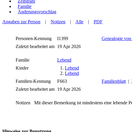
Zeitstrahl
Familie
Änderungsvorschlag
Angaben zur Person
|
Notizen
|
Alle
|
PDF
Personen-Kennung
I1399
Genealogie von
Zuletzt bearbeitet am
19 Apr 2026
Familie
Lebend
Kinder
1.
Lebend
2.
Lebend
Familien-Kennung
F663
Familienblatt
|
Zuletzt bearbeitet am
19 Apr 2026
Notizen
Mit dieser Bemerkung ist mindestens eine lebende P
Hinweise zur Benutzung