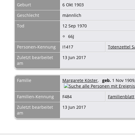
Geburt
6 Okt 1903
Geschlecht
männlich
Tod
12 Sep 1970
66J
Personen-Kennung
I1417
Totenzettel
Zuletzt bearbeitet
13 Jun 2017
am
Familie
Margarete Köster
,
geb.
1 Nov 1909
Familien-Kennung
F484
Familienblatt
Zuletzt bearbeitet
13 Jun 2017
am