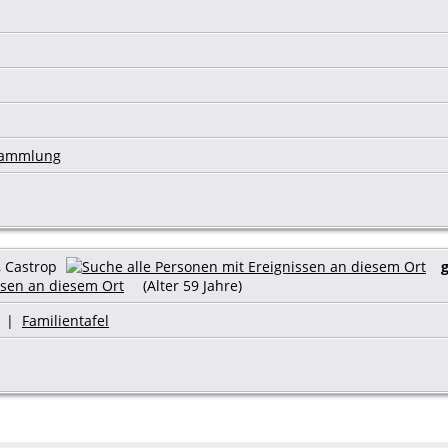
 Sammlung
, Castrop
g
(Alter 59 Jahre)
|
Familientafel