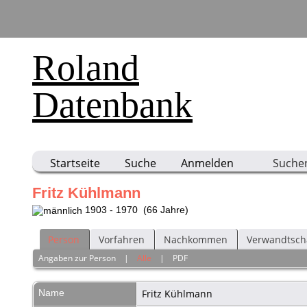
Roland
Datenbank
Startseite
Suche
Anmelden
Suche
Fritz Kühlmann
1903 - 1970 (66 Jahre)
Person
Vorfahren
Nachkommen
Verwandtsch
Angaben zur Person
|
Alle
|
PDF
Name
Fritz
Kühlmann