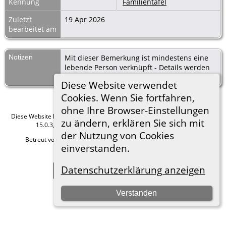
Kennung
Familientafel
Zuletzt
19 Apr 2026
bearbeitet am
Notizen
Mit dieser Bemerkung ist mindestens eine
lebende Person verknüpft - Details werden
aus Datenschutzgründen nicht angezeigt.
Diese Website verwendet
Cookies. Wenn Sie fortfahren,
ohne Ihre Browser-Einstellungen
Diese Website läuft mit
The Next Generation of Genealogy Sitebuilding
v.
zu ändern, erklären Sie sich mit
15.0.3, programmiert von Darrin Lythgoe © 2001-2026.
der Nutzung von Cookies
Betreut von
Roland zu Dortmund e.V.
. |
Datenschutzerklärung
.
einverstanden.
Hier geht es zum Impressum
Datenschutzerklärung anzeigen
Zur Desktop-Webseite wechseln
Verstanden