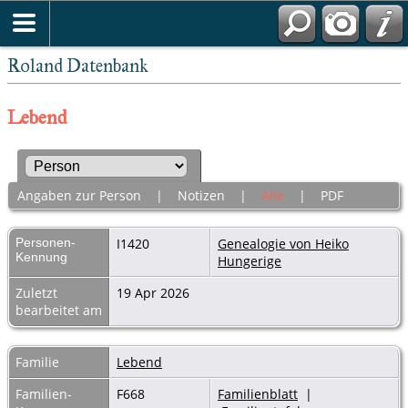
Roland Datenbank
Lebend
Angaben zur Person
|
Notizen
|
Alle
|
PDF
Personen-
I1420
Genealogie von Heiko
Kennung
Hungerige
Zuletzt
19 Apr 2026
bearbeitet am
Familie
Lebend
Familien-
F668
Familienblatt
|