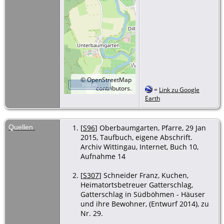
©
OpenStreetMap
500 m
contributors.
=
Link zu Google
Earth
Quellen
[
S96
] Oberbaumgarten, Pfarre, 29 Jan
2015, Taufbuch, eigene Abschrift.
Archiv Wittingau, Internet, Buch 10,
Aufnahme 14
[
S307
] Schneider Franz, Kuchen,
Heimatortsbetreuer Gatterschlag,
Gatterschlag in Südböhmen - Häuser
und ihre Bewohner, (Entwurf 2014), zu
Nr. 29.