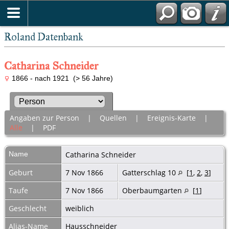
Roland Datenbank
Catharina Schneider
1866 - nach 1921 (> 56 Jahre)
Angaben zur Person
|
Quellen
|
Ereignis-Karte
|
Alle
|
PDF
Name
Catharina
Schneider
Geburt
7 Nov 1866
Gatterschlag 10
[
1
,
2
,
3
]
Taufe
7 Nov 1866
Oberbaumgarten
[
1
]
Geschlecht
weiblich
Alias-Name
Hausschneider