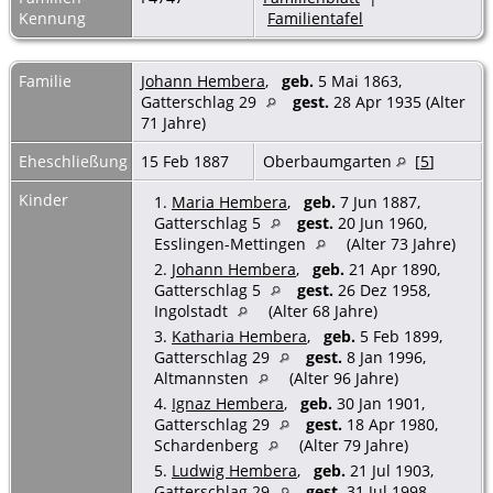
Kennung
Familientafel
Familie
Johann Hembera
,
geb.
5 Mai 1863,
Gatterschlag 29
gest.
28 Apr 1935 (Alter
71 Jahre)
Eheschließung
15 Feb 1887
Oberbaumgarten
[
5
]
Kinder
1.
Maria Hembera
,
geb.
7 Jun 1887,
Gatterschlag 5
gest.
20 Jun 1960,
Esslingen-Mettingen
(Alter 73 Jahre)
2.
Johann Hembera
,
geb.
21 Apr 1890,
Gatterschlag 5
gest.
26 Dez 1958,
Ingolstadt
(Alter 68 Jahre)
3.
Katharia Hembera
,
geb.
5 Feb 1899,
Gatterschlag 29
gest.
8 Jan 1996,
Altmannsten
(Alter 96 Jahre)
4.
Ignaz Hembera
,
geb.
30 Jan 1901,
Gatterschlag 29
gest.
18 Apr 1980,
Schardenberg
(Alter 79 Jahre)
5.
Ludwig Hembera
,
geb.
21 Jul 1903,
Gatterschlag 29
gest.
31 Jul 1998,