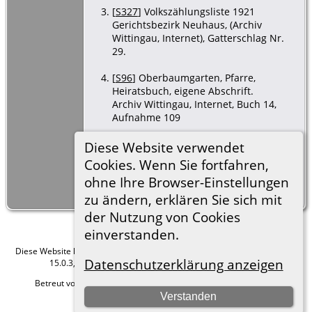
[
S327
] Volkszählungsliste 1921
Gerichtsbezirk Neuhaus, (Archiv
Wittingau, Internet), Gatterschlag Nr.
29.
[
S96
] Oberbaumgarten, Pfarre,
Heiratsbuch, eigene Abschrift.
Archiv Wittingau, Internet, Buch 14,
Aufnahme 109
[
S96
] Oberbaumgarten, Pfarre, 25 Jun
Diese Website verwendet
2017, Taufmatrikel, eigene Abschrift.
Cookies. Wenn Sie fortfahren,
Archiv Wittingau, Internet, Buch 10A,
ohne Ihre Browser-Einstellungen
Aufnahme 160 (Taufe der Tochter
Katharina, * 1899)
zu ändern, erklären Sie sich mit
der Nutzung von Cookies
einverstanden.
Diese Website läuft mit
The Next Generation of Genealogy Sitebuilding
v.
Datenschutzerklärung anzeigen
15.0.3, programmiert von Darrin Lythgoe © 2001-2026.
Betreut von
Roland zu Dortmund e.V.
. |
Datenschutzerklärung
.
Verstanden
Hier geht es zum Impressum