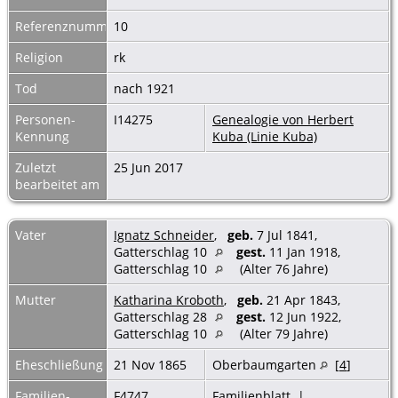
Referenznummer
10
Religion
rk
Tod
nach 1921
Personen-
I14275
Genealogie von Herbert
Kennung
Kuba (Linie Kuba)
Zuletzt
25 Jun 2017
bearbeitet am
Vater
Ignatz Schneider
,
geb.
7 Jul 1841,
Gatterschlag 10
gest.
11 Jan 1918,
Gatterschlag 10
(Alter 76 Jahre)
Mutter
Katharina Kroboth
,
geb.
21 Apr 1843,
Gatterschlag 28
gest.
12 Jun 1922,
Gatterschlag 10
(Alter 79 Jahre)
Eheschließung
21 Nov 1865
Oberbaumgarten
[
4
]
Familien-
F4747
Familienblatt
|