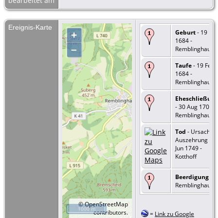
bearbeitet am
Ereignis-Karte
Geburt
- 19 Fe
+
1684 -
–
Remblinghause
Taufe
- 19 Feb
1684 -
Remblinghause
Eheschließun
- 30 Aug 1702 -
Remblinghause
Tod
- Ursache:
Auszehrung - 2
Jun 1749 -
Kotthoff
Beerdigung
- -
Remblinghause
©
OpenStreetMap
1000 m
contributors.
=
Link zu Google