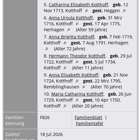
5.
Catharina Elisabeth Kotthoff
,
geb.
12
Nov 1713, Kotthoff
gest.
Heggen
6.
Anna Ursula Kotthoff
,
geb.
31 Mrz
1716, Kotthoff
gest.
17 Apr 1775,
Herhagen
(Alter 59 Jahre)
7.
Anna Brigitta Kotthoff
,
geb.
7 Feb 1719,
Kotthoff
gest.
7 Aug 1791, Herhagen
(Alter 72 Jahre)
8.
Hermann Theodor Kotthoff
,
geb.
29 Jul
1722, Kotthoff
gest.
5 Jul 1734,
Kotthoff
(Alter 11 Jahre)
9.
Anna Elisabeth Kotthoff
,
geb.
21 Nov
1724, Kotthoff
gest.
22 Mrz 1795,
Remblinghausen
(Alter 70 Jahre)
10.
Maria Catharina Kotthoff
,
geb.
26 Jun
1729, Kotthoff
gest.
10 Apr 1750,
Kotthoff
(Alter 20 Jahre)
Familien-
F826
Familienblatt
|
Kennung
Familientafel
Zuletzt
18 Jul 2026