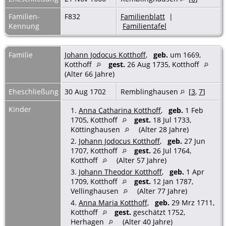
Familien-
F832
Familienblatt
|
Kennung
Familientafel
Familie
Johann Jodocus Kotthoff
,
geb.
um 1669,
Kotthoff
gest.
26 Aug 1735, Kotthoff
(Alter 66 Jahre)
Eheschließung
30 Aug 1702
Remblinghausen
[
3
,
7
]
Kinder
1.
Anna Catharina Kotthoff
,
geb.
1 Feb
1705, Kotthoff
gest.
18 Jul 1733,
Köttinghausen
(Alter 28 Jahre)
2.
Johann Jodocus Kotthoff
,
geb.
27 Jun
1707, Kotthoff
gest.
26 Jul 1764,
Kotthoff
(Alter 57 Jahre)
3.
Johann Theodor Kotthoff
,
geb.
1 Apr
1709, Kotthoff
gest.
12 Jan 1787,
Vellinghausen
(Alter 77 Jahre)
4.
Anna Maria Kotthoff
,
geb.
29 Mrz 1711,
Kotthoff
gest.
geschätzt 1752,
Herhagen
(Alter 40 Jahre)