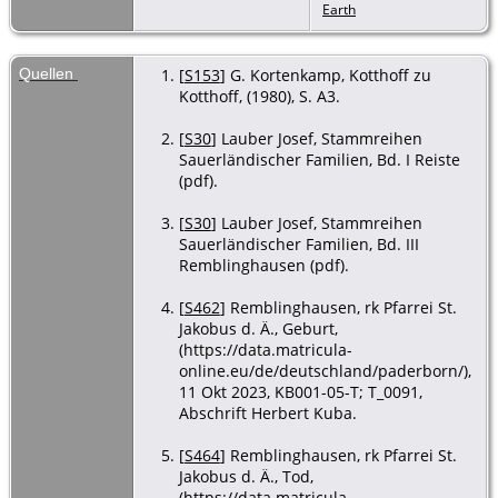
Earth
Quellen
[
S153
] G. Kortenkamp, Kotthoff zu
Kotthoff, (1980), S. A3.
[
S30
] Lauber Josef, Stammreihen
Sauerländischer Familien, Bd. I Reiste
(pdf).
[
S30
] Lauber Josef, Stammreihen
Sauerländischer Familien, Bd. III
Remblinghausen (pdf).
[
S462
] Remblinghausen, rk Pfarrei St.
Jakobus d. Ä., Geburt,
(https://data.matricula-
online.eu/de/deutschland/paderborn/),
11 Okt 2023, KB001-05-T; T_0091,
Abschrift Herbert Kuba.
[
S464
] Remblinghausen, rk Pfarrei St.
Jakobus d. Ä., Tod,
(https://data.matricula-