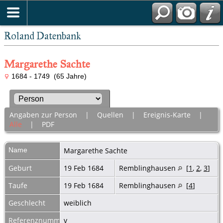
Roland Datenbank
Margarethe Sachte
1684 - 1749 (65 Jahre)
Angaben zur Person
|
Quellen
|
Ereignis-Karte
|
Alle
|
PDF
Name
Margarethe
Sachte
Geburt
19 Feb 1684
Remblinghausen
[
1
,
2
,
3
]
Taufe
19 Feb 1684
Remblinghausen
[
4
]
Geschlecht
weiblich
Referenznummer
v