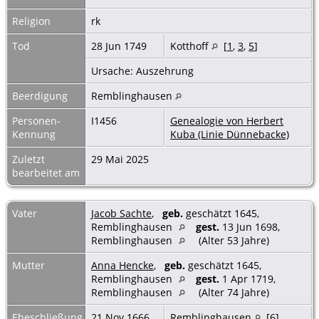
Religion
rk
Tod
28 Jun 1749
Kotthoff
[
1
,
3
,
5
]
Ursache: Auszehrung
Beerdigung
Remblinghausen
Personen-
I1456
Genealogie von Herbert
Kennung
Kuba (Linie Dünnebacke)
Zuletzt
29 Mai 2025
bearbeitet am
Vater
Jacob Sachte
,
geb.
geschätzt 1645,
Remblinghausen
gest.
13 Jun 1698,
Remblinghausen
(Alter 53 Jahre)
Mutter
Anna Hencke
,
geb.
geschätzt 1645,
Remblinghausen
gest.
1 Apr 1719,
Remblinghausen
(Alter 74 Jahre)
Eheschließung
21 Nov 1666
Remblinghausen
[
6
]