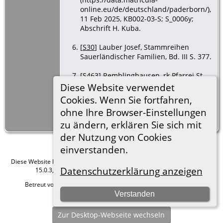
online.eu/de/deutschland/paderborn/),
11 Feb 2025, KB002-03-S; S_0006y;
Abschrift H. Kuba.
[
S30
] Lauber Josef, Stammreihen
Sauerländischer Familien, Bd. III S. 377.
[
S463
] Remblinghausen, rk Pfarrei St.
Jakobus d. Ä., Heirat,
Diese Website verwendet
(https://data.matricula-
Cookies. Wenn Sie fortfahren,
online.eu/de/deutschland/paderborn/),
ohne Ihre Browser-Einstellungen
11 Okt 2023, KB001-06-H; H_0181,
Abschrift Herbert Kuba.
zu ändern, erklären Sie sich mit
der Nutzung von Cookies
einverstanden.
Diese Website läuft mit
The Next Generation of Genealogy Sitebuilding
v.
Datenschutzerklärung anzeigen
15.0.3, programmiert von Darrin Lythgoe © 2001-2026.
Betreut von
Roland zu Dortmund e.V.
. |
Datenschutzerklärung
.
Verstanden
Hier geht es zum Impressum
Zur Desktop-Webseite wechseln