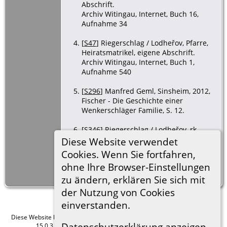
Abschrift.
Archiv Witingau, Internet, Buch 16,
Aufnahme 34
[
S47
] Riegerschlag / Lodheřov, Pfarre,
Heiratsmatrikel, eigene Abschrift.
Archiv Witingau, Internet, Buch 1,
Aufnahme 540
[
S296
] Manfred Geml, Sinsheim, 2012,
Fischer - Die Geschichte einer
Wenkerschläger Familie, S. 12.
[
S346
] Riegerschlag / Lodheřov, rk
Pfarrei, Heirat, (Archiv Wittingau /
Diese Website verwendet
Třeboň, Internet
Cookies. Wenn Sie fortfahren,
https://digi.ceskearchivy.cz), 17 Apr
ohne Ihre Browser-Einstellungen
2014, Buch 12, Aufnahme 80, eig.
Abschrift.
zu ändern, erklären Sie sich mit
der Nutzung von Cookies
einverstanden.
Diese Website läuft mit
The Next Generation of Genealogy Sitebuilding
v.
Datenschutzerklärung anzeigen
15.0.3, programmiert von Darrin Lythgoe © 2001-2026.