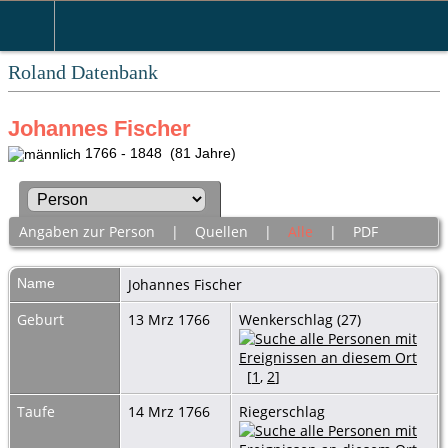
Roland Datenbank
Johannes Fischer
1766 - 1848 (81 Jahre)
Angaben zur Person
|
Quellen
|
Alle
|
PDF
Name
Johannes
Fischer
Geburt
13 Mrz 1766
Wenkerschlag (27)
[
1
,
2
]
Taufe
14 Mrz 1766
Riegerschlag