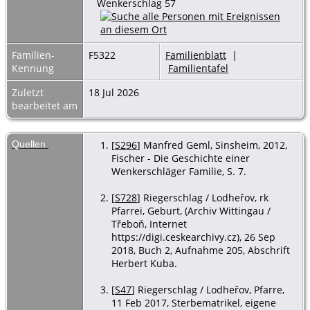
Wenkerschlag 57
Familien-
F5322
Familienblatt
|
Kennung
Familientafel
Zuletzt
18 Jul 2026
bearbeitet am
Quellen
[
S296
] Manfred Geml, Sinsheim, 2012,
Fischer - Die Geschichte einer
Wenkerschläger Familie, S. 7.
[
S728
] Riegerschlag / Lodheřov, rk
Pfarrei, Geburt, (Archiv Wittingau /
Třeboň, Internet
https://digi.ceskearchivy.cz), 26 Sep
2018, Buch 2, Aufnahme 205, Abschrift
Herbert Kuba.
[
S47
] Riegerschlag / Lodheřov, Pfarre,
11 Feb 2017, Sterbematrikel, eigene