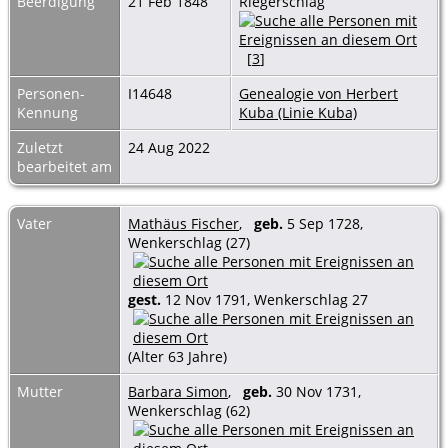
Beerdigung
21 Feb 1848
Riegerschlag
[
3
]
Personen-
I14648
Genealogie von Herbert
Kennung
Kuba (Linie Kuba)
Zuletzt
24 Aug 2022
bearbeitet am
Vater
Mathäus Fischer
,
geb.
5 Sep 1728,
Wenkerschlag (27)
gest.
12 Nov 1791, Wenkerschlag 27
(Alter 63 Jahre)
Mutter
Barbara Simon
,
geb.
30 Nov 1731,
Wenkerschlag (62)