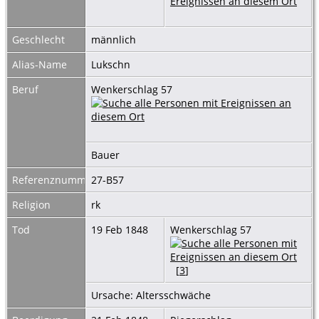
Geschlecht
männlich
Alias-Name
Lukschn
Beruf
Wenkerschlag 57
Bauer
Referenznummer
27-B57
Religion
rk
Tod
19 Feb 1848
Wenkerschlag 57
[
3
]
Ursache: Altersschwäche