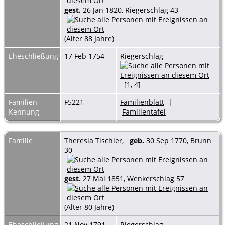
gest.
26 Jan 1820, Riegerschlag 43
(Alter 88 Jahre)
Eheschließung
17 Feb 1754
Riegerschlag
[
1
,
4
]
Familien-
F5221
Familienblatt
|
Kennung
Familientafel
Familie
Theresia Tischler
,
geb.
30 Sep 1770, Brunn
30
gest.
27 Mai 1851, Wenkerschlag 57
(Alter 80 Jahre)
Eheschließung
21 Nov 1791
Riegerschlag