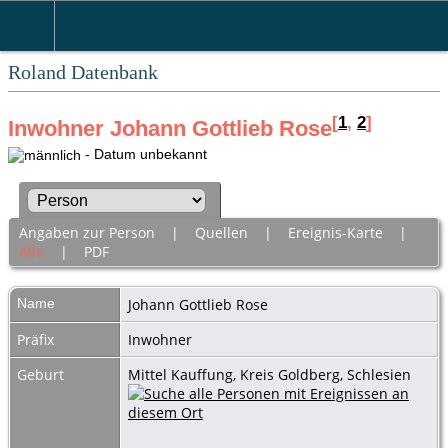
Roland Datenbank
[
1
,
2
]
Inwohner Johann Gottlieb Rose
- Datum unbekannt
Angaben zur Person
|
Quellen
|
Ereignis-Karte
|
Alle
|
PDF
Name
Johann Gottlieb
Rose
Präfix
Inwohner
Geburt
Mittel Kauffung, Kreis Goldberg, Schlesien