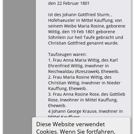
den 22 Februar 1801
ist des Johann Gottfried Sturm, ,
Hofehaeusler in Mittel Kauffung, von
seinem Weibe Maria Rosine, geborene
Wittig, den 19 Feb 1801 geborene
Söhnlein zur heil Taufe gebracht und
Christian Gottfried genannt wurde.
Taufzeugen waren:
1. Frau Anna Maria Wittig, des Karl
Ehrenfried Wittig, Inwohner in
Reichwaldau (Rzeszowek), Eheweib.
2. Frau Maria Rosine Wittig, des
Christian Wittig, Inwohner in Nieder
Kauffung, Eheweib.
3. Frau Anna Rosine Rose, des Gottlieb
Rose, Inwohner in Mittel Kauffung,
Eheweib.
4 Johann George Krause, Inwohner in
Mittel Kauffung.
5. Meister Jeremias Aust, Freihaeusler
Diese Website verwendet
und Schneider in Viehringe, und
Cookies. Wenn Sie fortfahren,
Pachtkretschmer in Nieder Kauffung.