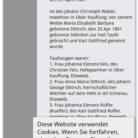
ist des Johann Christoph Walter,
Inwohner in Ober Kauffung, von seinem
Weibe Maria Elisabeth Barbara
geborene Dittrich, den 25 Apr 1801
geborene Söhnlein zur heil Taufe
gebracht und Karl Gottfried genannt
wurde.
Taufzeugen waren:
1. Frau Johanna Elenore Fels, des
Christian Fels, Hofegaertner in Ober
Kauffung, Eheweib.
2. Frau Anna Maria Dittrich, des Johann
George Dittrich, herrschaftlicher
Wächter auf dem Hofe in Alt Schönau,
Eheweib.
3. Frau Johanna Elenore Rüffer
(Rueffer), des Karl Gottfried Rüffer,
Inwohner in Ober Kauffung, Eheweib.
4. Junggeselle Gottfried Schwarzer, des
Diese Website verwendet
Gottfried Schwarzer, Hofehaeusler in
Cookies. Wenn Sie fortfahren,
Ober Kauffung, einziger Sohn.