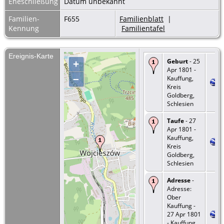
Eheschließung
Datum unbekannt
Familien-
F655
Familienblatt
|
Kennung
Familientafel
Ereignis-Karte
Geburt
- 25
+
Apr 1801 -
–
Kauffung,
Kreis
Goldberg,
Schlesien
Taufe
- 27
Apr 1801 -
Kauffung,
Kreis
Goldberg,
Schlesien
Adresse
-
Adresse:
Ober
Kauffung -
27 Apr 1801
- Kauffung,