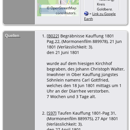
Kreis
©
OpenStreetMap
Goldberg,
500 m
contributors.
=
Link zu Google
Schlesien
Earth
Tod
- 18 Jun
1801 -
Kauffung,
Quellen
[
B022
] Begräbnisse Kauffung 1801
Kreis
Pag.22, (Mormonenfilm 889978), 21 Jun
Goldberg,
1801 (Verlässlichkeit: 3).
Schlesien
den 21 Juni 1801
Beerdigung
wurde auf dem hiesigen Kirchhof
- 21 Jun
1801 -
begraben, des Johann Christoph Walter,
Kauffung,
Inwohner in Ober Kauffung jüngstes
Kreis
Söhnlein namens Carl Gottfried,
Goldberg,
welches den 18 Jun 1801 mittags um 1
Schlesien
Uhr an der Diarrhee verstorben.
7 Wochen und 3 Tage alt.
[
S97
] Taufen Kauffung 1801-Pag 31,
(Mormonenfilm 889975), 27 Apr 1801
(Verlässlichkeit: 3).
den 27 April 1801