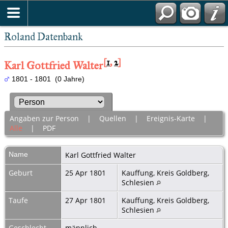
Roland Datenbank
[
1
,
2
]
Karl Gottfried Walter
1801 - 1801 (0 Jahre)
Angaben zur Person
|
Quellen
|
Ereignis-Karte
|
Alle
|
PDF
Name
Karl Gottfried
Walter
Geburt
25 Apr 1801
Kauffung, Kreis Goldberg,
Schlesien
Taufe
27 Apr 1801
Kauffung, Kreis Goldberg,
Schlesien
Geschlecht
männlich