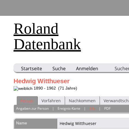
Roland
Datenbank
Startseite
Suche
Anmelden
Suche
Hedwig Witthueser
1890 - 1962 (71 Jahre)
Person
Vorfahren
Nachkommen
Verwandtsch
Angaben zur Person
|
Ereignis-Karte
|
Alle
|
PDF
Name
Hedwig
Witthueser