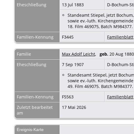
Eheschließung
13 Jul 1883
D-Bochum-St
Standeamt Stiepel, jetzt Bochum,
sowie ev.-luth. Kirchengemeinde 
18. Film 469075, Batch M984377.
Familien-Kennung
F3445
Familienblatt
Familie
Max Adolf Leicht
,
geb.
20 Aug 1880,
Eheschließung
7 Sep 1907
D-Bochum-St
Standesamt Stiepel, jetzt Bochum
sowie ev.-luth. Kirchengemeinde 
49. Film 469075. Batch M984377.
Familien-Kennung
F5563
Familienblatt
Zuletzt bearbeitet
17 Mai 2026
am
Ereignis-Karte