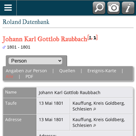
Roland Datenbank
[
1
,
2
]
Johann Karl Gottlob Raubbach
1801 - 1801
Angaben zur Person
|
Quellen
|
Ereignis-Karte
|
Alle
|
PDF
Name
Johann Karl Gottlob
Raubbach
Taufe
13 Mai 1801
Kauffung, Kreis Goldberg,
Schlesien
Adresse
13 Mai 1801
Kauffung, Kreis Goldberg,
Schlesien
Adresse: