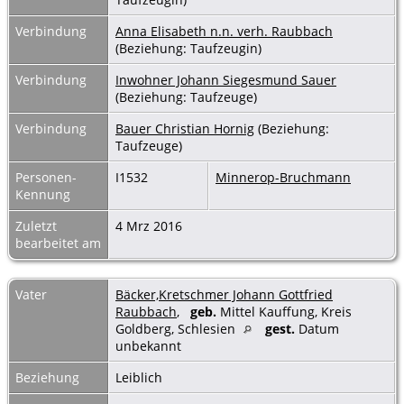
Verbindung
Anna Elisabeth n.n. verh. Raubbach
(Beziehung: Taufzeugin)
Verbindung
Inwohner Johann Siegesmund Sauer
(Beziehung: Taufzeuge)
Verbindung
Bauer Christian Hornig
(Beziehung:
Taufzeuge)
Personen-
I1532
Minnerop-Bruchmann
Kennung
Zuletzt
4 Mrz 2016
bearbeitet am
Vater
Bäcker,Kretschmer Johann Gottfried
Raubbach
,
geb.
Mittel Kauffung, Kreis
Goldberg, Schlesien
gest.
Datum
unbekannt
Beziehung
Leiblich