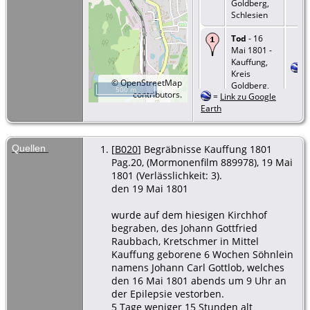
Goldberg,
Schlesien
Tod
- 16
Mai 1801 -
Kauffung,
Kreis
©
OpenStreetMap
Goldberg,
500 m
contributors.
=
Link zu Google
Schlesien
Earth
Beerdigung
- 19 Mai
1801 -
Quellen
[
B020
] Begräbnisse Kauffung 1801
Kauffung,
Pag.20, (Mormonenfilm 889978), 19 Mai
Kreis
1801 (Verlässlichkeit: 3).
Goldberg,
den 19 Mai 1801
Schlesien
wurde auf dem hiesigen Kirchhof
Geburt
- 11
Mrz 1801 -
begraben, des Johann Gottfried
Kauffung,
Raubbach, Kretschmer in Mittel
Kreis
Kauffung geborene 6 Wochen Söhnlein
Goldberg,
namens Johann Carl Gottlob, welches
Schlesien
den 16 Mai 1801 abends um 9 Uhr an
der Epilepsie vestorben.
5 Tage weniger 15 Stunden alt