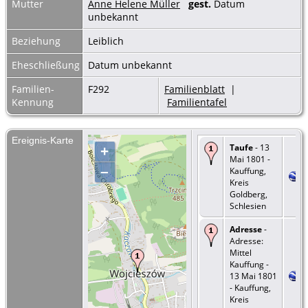
Mutter
Anne Helene Müller
gest.
Datum
unbekannt
Beziehung
Leiblich
Eheschließung
Datum unbekannt
Familien-
F292
Familienblatt
|
Kennung
Familientafel
Ereignis-Karte
Taufe
- 13
+
Mai 1801 -
–
Kauffung,
Kreis
Goldberg,
Schlesien
Adresse
-
Adresse:
Mittel
Kauffung -
13 Mai 1801
- Kauffung,
Kreis