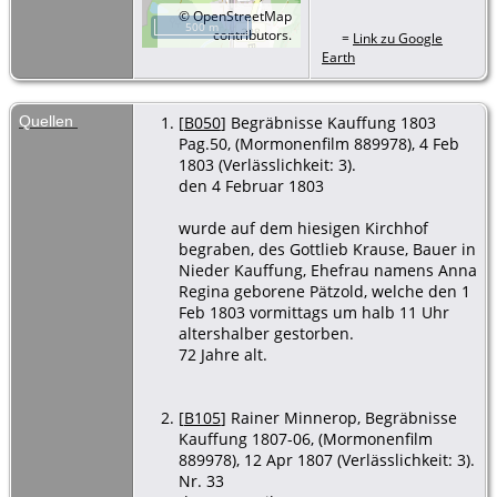
©
OpenStreetMap
500 m
contributors.
=
Link zu Google
Earth
Quellen
[
B050
] Begräbnisse Kauffung 1803
Pag.50, (Mormonenfilm 889978), 4 Feb
1803 (Verlässlichkeit: 3).
den 4 Februar 1803
wurde auf dem hiesigen Kirchhof
begraben, des Gottlieb Krause, Bauer in
Nieder Kauffung, Ehefrau namens Anna
Regina geborene Pätzold, welche den 1
Feb 1803 vormittags um halb 11 Uhr
altershalber gestorben.
72 Jahre alt.
[
B105
] Rainer Minnerop, Begräbnisse
Kauffung 1807-06, (Mormonenfilm
889978), 12 Apr 1807 (Verlässlichkeit: 3).
Nr. 33