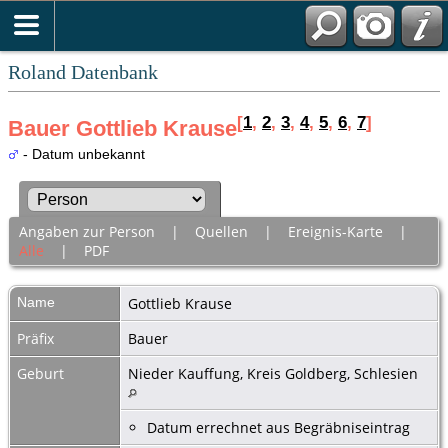
Roland Datenbank
[
1
,
2
,
3
,
4
,
5
,
6
,
7
]
Bauer Gottlieb Krause
- Datum unbekannt
Angaben zur Person
|
Quellen
|
Ereignis-Karte
|
Alle
|
PDF
Name
Gottlieb
Krause
Präfix
Bauer
Geburt
Nieder Kauffung, Kreis Goldberg, Schlesien
Datum errechnet aus Begräbniseintrag