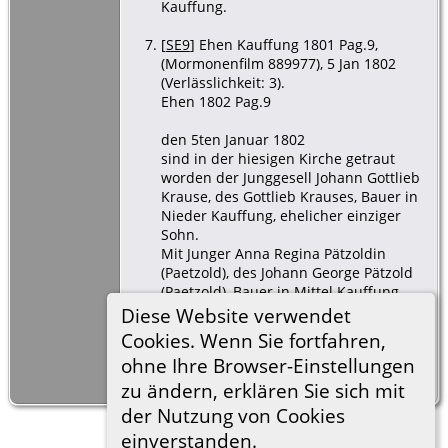
Kauffung.
[
SE9
] Ehen Kauffung 1801 Pag.9,
(Mormonenfilm 889977), 5 Jan 1802
(Verlässlichkeit: 3).
Ehen 1802 Pag.9
den 5ten Januar 1802
sind in der hiesigen Kirche getraut
worden der Junggesell Johann Gottlieb
Krause, des Gottlieb Krauses, Bauer in
Nieder Kauffung, ehelicher einziger
Sohn.
Mit Junger Anna Regina Pätzoldin
(Paetzold), des Johann George Pätzold
(Paetzold), Bauer in Mittel Kauffung,
eheliche aelteste Tochter 1ter Ehe.
Diese Website verwendet
Der Braeutigam war 25 Jahre, die Braut
Cookies. Wenn Sie fortfahren,
24 Jahre alt.
ohne Ihre Browser-Einstellungen
Vater des Braeutigams
zu ändern, erklären Sie sich mit
der Nutzung von Cookies
einverstanden.