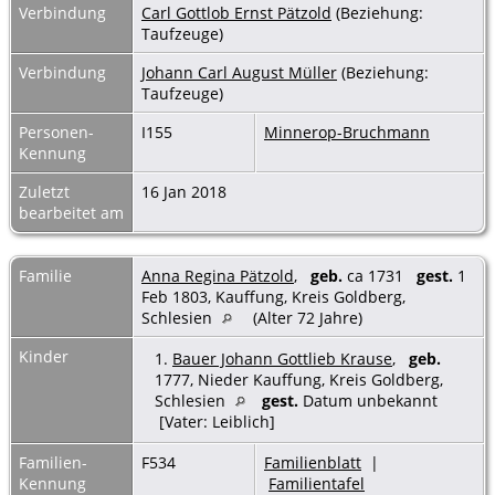
Verbindung
Carl Gottlob Ernst Pätzold
(Beziehung:
Taufzeuge)
Verbindung
Johann Carl August Müller
(Beziehung:
Taufzeuge)
Personen-
I155
Minnerop-Bruchmann
Kennung
Zuletzt
16 Jan 2018
bearbeitet am
Familie
Anna Regina Pätzold
,
geb.
ca 1731
gest.
1
Feb 1803, Kauffung, Kreis Goldberg,
Schlesien
(Alter 72 Jahre)
Kinder
1.
Bauer Johann Gottlieb Krause
,
geb.
1777, Nieder Kauffung, Kreis Goldberg,
Schlesien
gest.
Datum unbekannt
[Vater: Leiblich]
Familien-
F534
Familienblatt
|
Kennung
Familientafel