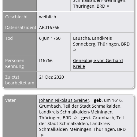
Schmalkalden-Meiningen,
Thüringen, BRD
Geschlecht
weiblich
Datensatzidentnummer
AB:I16766
Tod
6 Jun 1750
Lauscha, Landkreis
Sonneberg, Thüringen, BRD
Personen-
I16766
Genealogie von Gerhard
Kennung
Kreile
Zuletzt
21 Dez 2020
bearbeitet am
Vater
Johann Nikolaus Greiner
,
geb.
um 1616,
Grumbach, Teil der Stadt Schmalkalden,
Landkreis Schmalkalden-Meiningen,
Thüringen, BRD
gest.
Grumbach, Teil
der Stadt Schmalkalden, Landkreis
Schmalkalden-Meiningen, Thüringen, BRD