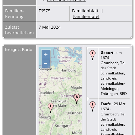
Familien-
F6575
Familienblatt
|
Kennung
Familientafel
Zuletzt
7 Mai 2024
bearbeitet am
Ereignis-Karte
Geburt
- um
+
1674 -
–
Grumbach, Teil
der Stadt
Schmalkalden,
Landkreis
Schmalkalden-
Meiningen,
Thüringen, BRD
Taufe
- 29 Mrz
1674 -
Grumbach, Teil
der Stadt
Schmalkalden,
Landkreis
Schmalkalden-