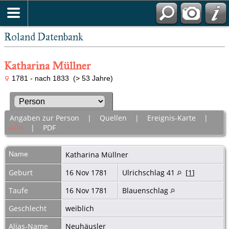
Roland Datenbank
Katharina Müllner
1781 - nach 1833 (> 53 Jahre)
Angaben zur Person
|
Quellen
|
Ereignis-Karte
|
Alle
|
PDF
Name
Katharina
Müllner
Geburt
16 Nov 1781
Ulrichschlag 41
[
1
]
Taufe
16 Nov 1781
Blauenschlag
Geschlecht
weiblich
Alias-Name
Neuhäusler