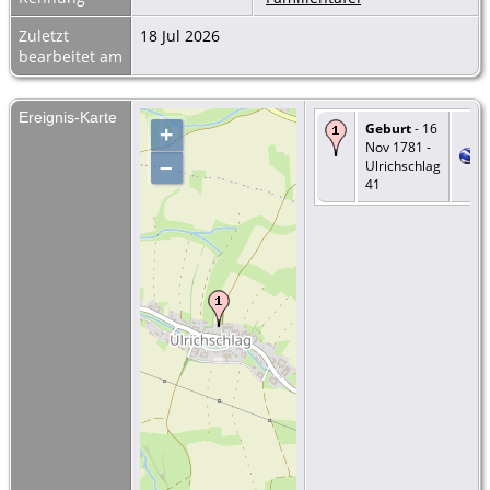
Zuletzt
18 Jul 2026
bearbeitet am
Ereignis-Karte
Geburt
- 16
+
Nov 1781 -
–
Ulrichschlag
41