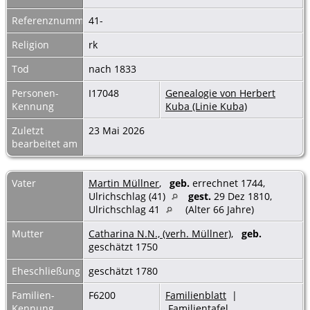
Referenznummer
41-
Religion
rk
Tod
nach 1833
Personen-
I17048
Genealogie von Herbert
Kennung
Kuba (Linie Kuba)
Zuletzt
23 Mai 2026
bearbeitet am
Vater
Martin Müllner
,
geb.
errechnet 1744,
Ulrichschlag (41)
gest.
29 Dez 1810,
Ulrichschlag 41
(Alter 66 Jahre)
Mutter
Catharina N.N., (verh. Müllner)
,
geb.
geschätzt 1750
Eheschließung
geschätzt 1780
Familien-
F6200
Familienblatt
|
Kennung
Familientafel