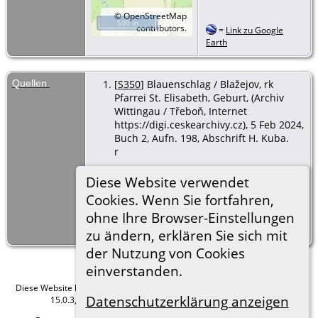
©
OpenStreetMap
500 m
contributors.
=
Link zu Google
Earth
Quellen
[
S350
] Blauenschlag / Blažejov, rk
Pfarrei St. Elisabeth, Geburt, (Archiv
Wittingau / Třeboň, Internet
https://digi.ceskearchivy.cz), 5 Feb 2024,
Buch 2, Aufn. 198, Abschrift H. Kuba.
r
[
S354
] Blauenschlag / Blažejov, rk
Diese Website verwendet
Pfarrei St. Elisabeth, Heirat, (Archiv
Cookies. Wenn Sie fortfahren,
Wittingau / Třeboň, Internet
ohne Ihre Browser-Einstellungen
https://digi.ceskearchivy.cz), 15 Jul 2014,
Buch 9, Aufn. 65, Abschrift H. Kuba.
zu ändern, erklären Sie sich mit
der Nutzung von Cookies
einverstanden.
Diese Website läuft mit
The Next Generation of Genealogy Sitebuilding
v.
Datenschutzerklärung anzeigen
15.0.3, programmiert von Darrin Lythgoe © 2001-2026.