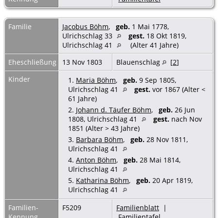
Familie
Jacobus Böhm
,
geb.
1 Mai 1778,
Ulrichschlag 33
gest.
18 Okt 1819,
Ulrichschlag 41
(Alter 41 Jahre)
Eheschließung
13 Nov 1803
Blauenschlag
[
2
]
Kinder
1.
Maria Böhm
,
geb.
9 Sep 1805,
Ulrichschlag 41
gest.
vor 1867 (Alter <
61 Jahre)
2.
Johann d. Täufer Böhm
,
geb.
26 Jun
1808, Ulrichschlag 41
gest.
nach Nov
1851 (Alter > 43 Jahre)
3.
Barbara Böhm
,
geb.
28 Nov 1811,
Ulrichschlag 41
4.
Anton Böhm
,
geb.
28 Mai 1814,
Ulrichschlag 41
5.
Katharina Böhm
,
geb.
20 Apr 1819,
Ulrichschlag 41
Familien-
F5209
Familienblatt
|
Kennung
Familientafel