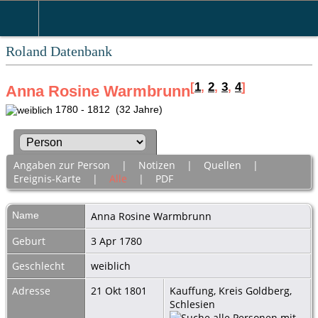
Roland Datenbank
[
1
,
2
,
3
,
4
]
Anna Rosine Warmbrunn
1780 - 1812 (32 Jahre)
Angaben zur Person
|
Notizen
|
Quellen
|
Ereignis-Karte
|
Alle
|
PDF
Name
Anna Rosine
Warmbrunn
Geburt
3 Apr 1780
Geschlecht
weiblich
Adresse
21 Okt 1801
Kauffung, Kreis Goldberg,
Schlesien