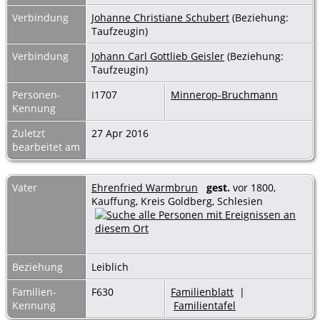
Verbindung
Johanne Christiane Schubert
(Beziehung:
Taufzeugin)
Verbindung
Johann Carl Gottlieb Geisler
(Beziehung:
Taufzeugin)
Personen-
I1707
Minnerop-Bruchmann
Kennung
Zuletzt
27 Apr 2016
bearbeitet am
Vater
Ehrenfried Warmbrun
gest.
vor 1800,
Kauffung, Kreis Goldberg, Schlesien
Beziehung
Leiblich
Familien-
F630
Familienblatt
|
Kennung
Familientafel