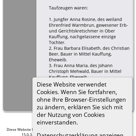
Taufzeugen waren:
1. Jungfer Anna Rosine, des weiland
Ehrenfried Warmbrun, gewesener Erb-
und Gerichtskretschmer in Ober
Kauffung, nachgelassene einzige
Tochter.
2. Frau Barbara Elisabeth, des Christian
Beer, Bauer in Mittel Kauffung,
Eheweib.
3. Frau Anna Maria, des Johann
Christoph Mehwald, Bauer in Mittel
Kauffung, Eheweib.
4. Meister Johann Gottlieb Kambach,
Diese Website verwendet
Huf- und Waffenschmidt in Ober
Cookies. Wenn Sie fortfahren,
Kauffung.
ohne Ihre Browser-Einstellungen
Taufzeugin Nr.1
zu ändern, erklären Sie sich mit
der Nutzung von Cookies
einverstanden.
Diese Website läuft mit
The Next Generation of Genealogy Sitebuilding
v.
Datenschutzerklärung anzeigen
15.0.3, programmiert von Darrin Lythgoe © 2001-2026.