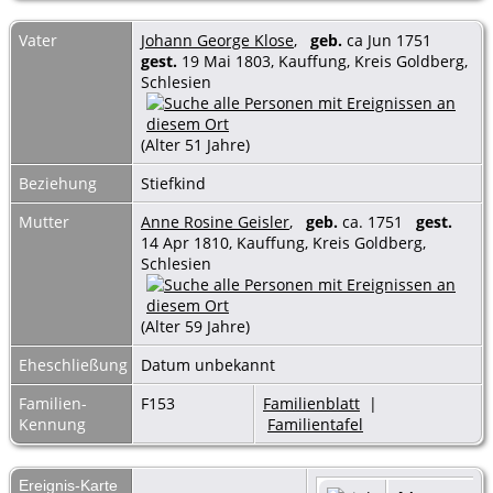
Vater
Johann George Klose
,
geb.
ca Jun 1751
gest.
19 Mai 1803, Kauffung, Kreis Goldberg,
Schlesien
(Alter 51 Jahre)
Beziehung
Stiefkind
Mutter
Anne Rosine Geisler
,
geb.
ca. 1751
gest.
14 Apr 1810, Kauffung, Kreis Goldberg,
Schlesien
(Alter 59 Jahre)
Eheschließung
Datum unbekannt
Familien-
F153
Familienblatt
|
Kennung
Familientafel
Ereignis-Karte