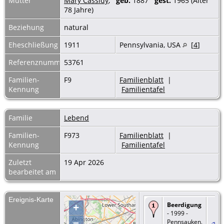
Mutter
Mary Cassidy
,
geb.
1887
gest.
1965 (Alter
78 Jahre)
Beziehung
natural
Eheschließung
1911
Pennsylvania, USA
[
4
]
Referenznummer
53761
Familien-
F9
Familienblatt
|
Kennung
Familientafel
Familie
Lebend
Familien-
F973
Familienblatt
|
Kennung
Familientafel
Zuletzt
19 Apr 2026
bearbeitet am
Ereignis-Karte
Beerdigung
+
- 1999 -
–
Pennsauken,