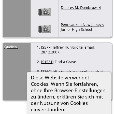
Dolores M. Dombrowski
Pennsauken New Jersey's
Junior High School
Quellen
[
S577
] Jeffrey Hungridge, email,
28.12.2007.
[
S1531
] Find a Grave.
[
S360
]
http://obits.rootsweb.com/cgi-
bin/obit.cgi?Surname=Hungridge
.
Diese Website verwendet
Cookies. Wenn Sie fortfahren,
[
S644
] Pennsylvania, Philadelphia
ohne Ihre Browser-Einstellungen
Marriage Indexes, 1885-1951 for
William Hungridge.
zu ändern, erklären Sie sich mit
der Nutzung von Cookies
einverstanden.