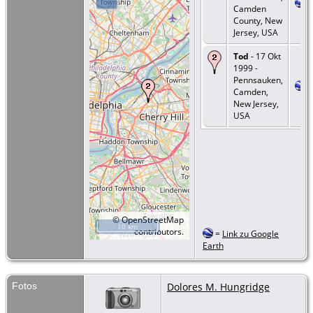
Camden
County, New
Jersey, USA
Tod
- 17 Okt
1999 -
Pennsauken,
Camden,
New Jersey,
USA
©
OpenStreetMap
10 km
contributors.
=
Link zu Google
Earth
Fotos
Dolores M. Hungridge