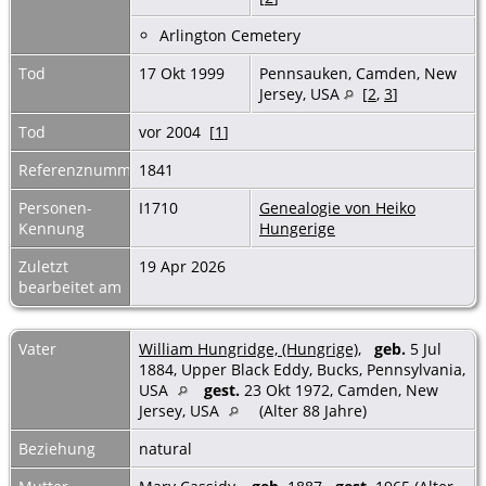
Arlington Cemetery
Tod
17 Okt 1999
Pennsauken, Camden, New
Jersey, USA
[
2
,
3
]
Tod
vor 2004 [
1
]
Referenznummer
1841
Personen-
I1710
Genealogie von Heiko
Kennung
Hungerige
Zuletzt
19 Apr 2026
bearbeitet am
Vater
William Hungridge, (Hungrige)
,
geb.
5 Jul
1884, Upper Black Eddy, Bucks, Pennsylvania,
USA
gest.
23 Okt 1972, Camden, New
Jersey, USA
(Alter 88 Jahre)
Beziehung
natural