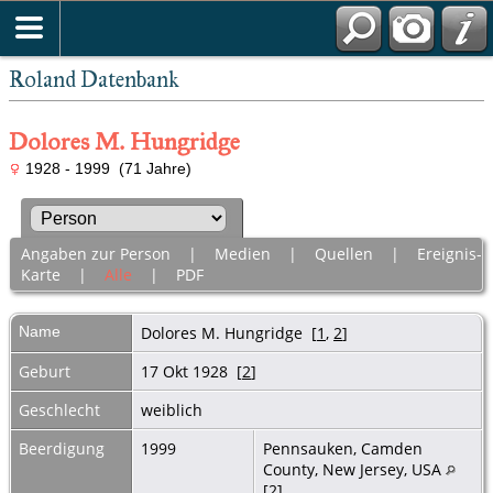
Roland Datenbank
Dolores M. Hungridge
1928 - 1999 (71 Jahre)
Angaben zur Person
|
Medien
|
Quellen
|
Ereignis-
Karte
|
Alle
|
PDF
Name
Dolores M.
Hungridge
[
1
,
2
]
Geburt
17 Okt 1928 [
2
]
Geschlecht
weiblich
Beerdigung
1999
Pennsauken, Camden
County, New Jersey, USA
[
2
]