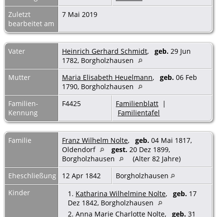
Zuletzt
7 Mai 2019
bearbeitet am
Vater
Heinrich Gerhard Schmidt
,
geb.
29 Jun
1782, Borgholzhausen
Mutter
Maria Elisabeth Heuelmann
,
geb.
06 Feb
1790, Borgholzhausen
Familien-
F4425
Familienblatt
|
Kennung
Familientafel
Familie
Franz Wilhelm Nolte
,
geb.
04 Mai 1817,
Oldendorf
gest.
20 Dez 1899,
Borgholzhausen
(Alter 82 Jahre)
Eheschließung
12 Apr 1842
Borgholzhausen
Kinder
1.
Katharina Wilhelmine Nolte
,
geb.
17
Dez 1842, Borgholzhausen
2.
Anna Marie Charlotte Nolte
,
geb.
31