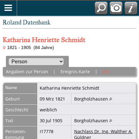
Roland Datenbank
Katharina Henriette Schmidt
1821 - 1905 (84 Jahre)
Angaben zur Person
|
Ereignis-Karte
|
Alle
Name
Katharina Henriette
Schmidt
Geburt
09 Mrz 1821
Borgholzhausen
Geschlecht
weiblich
Tod
30 Jul 1905
Borgholzhausen
Personen-
I17778
Nachlass Dr. Ing. Walther A.
Kennung
Güldner