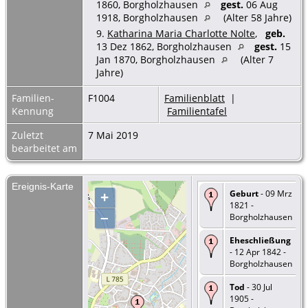
1860, Borgholzhausen
gest.
06 Aug
1918, Borgholzhausen
(Alter 58 Jahre)
9.
Katharina Maria Charlotte Nolte
,
geb.
13 Dez 1862, Borgholzhausen
gest.
15
Jan 1870, Borgholzhausen
(Alter 7
Jahre)
Familien-
F1004
Familienblatt
|
Kennung
Familientafel
Zuletzt
7 Mai 2019
bearbeitet am
Ereignis-Karte
Geburt
- 09 Mrz
+
1821 -
–
Borgholzhausen
Eheschließung
- 12 Apr 1842 -
Borgholzhausen
Tod
- 30 Jul
1905 -