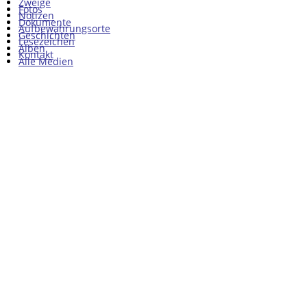
Zweige
Fotos
Notizen
Dokumente
Aufbewahrungsorte
Geschichten
Lesezeichen
Alben
Kontakt
Alle Medien