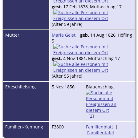
gest.
17 Feb 1878, Muttaschlag 17
(Alter 59 Jahre)
Mutter
Maria Geist
,
geb.
14 Aug 1826, Höfling
5
gest.
4 Nov 1881, Muttaschlag 17
(Alter 55 Jahre)
Eheschließung
5 Nov 1856
Blauenschlag
[
2
]
Familien-Kennung
F3800
Familienblatt
|
Familientafel