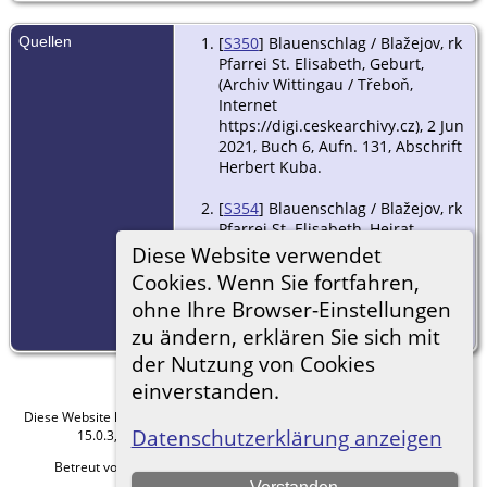
Quellen
[
S350
] Blauenschlag / Blažejov, rk
Pfarrei St. Elisabeth, Geburt,
(Archiv Wittingau / Třeboň,
Internet
https://digi.ceskearchivy.cz), 2 Jun
2021, Buch 6, Aufn. 131, Abschrift
Herbert Kuba.
[
S354
] Blauenschlag / Blažejov, rk
Pfarrei St. Elisabeth, Heirat,
(Archiv Wittingau / Třeboň,
Diese Website verwendet
Internet
Cookies. Wenn Sie fortfahren,
https://digi.ceskearchivy.cz), 13
ohne Ihre Browser-Einstellungen
Jan 2021, buch 10, Aufn. 92,
Abschrift Herbert Kuba.
zu ändern, erklären Sie sich mit
der Nutzung von Cookies
einverstanden.
Diese Website läuft mit
The Next Generation of Genealogy Sitebuilding
v.
Datenschutzerklärung anzeigen
15.0.3, programmiert von Darrin Lythgoe © 2001-2026.
Betreut von
Roland zu Dortmund e.V.
. |
Datenschutzerklärung
.