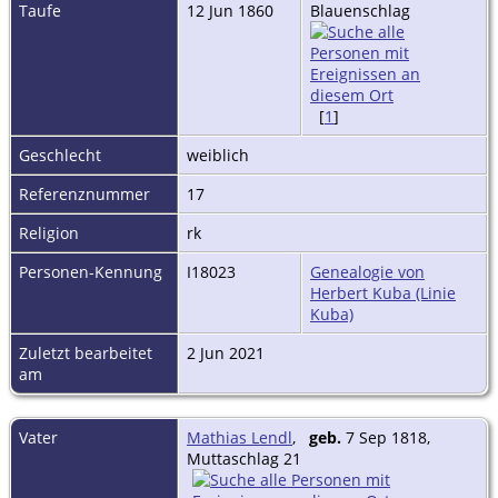
Taufe
12 Jun 1860
Blauenschlag
[
1
]
Geschlecht
weiblich
Referenznummer
17
Religion
rk
Personen-Kennung
I18023
Genealogie von
Herbert Kuba (Linie
Kuba)
Zuletzt bearbeitet
2 Jun 2021
am
Vater
Mathias Lendl
,
geb.
7 Sep 1818,
Muttaschlag 21