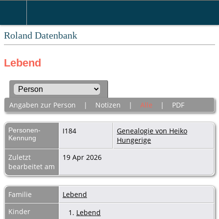
Roland Datenbank
Lebend
Angaben zur Person
|
Notizen
|
Alle
|
PDF
Personen-
I184
Genealogie von Heiko
Kennung
Hungerige
Zuletzt
19 Apr 2026
bearbeitet am
Familie
Lebend
Kinder
1.
Lebend