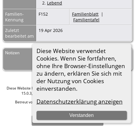
2.
Lebend
Familien-
F152
Familienblatt
|
Kennung
Familientafel
Zuletzt
19 Apr 2026
bearbeitet am
Diese Website verwendet
Notizen
Mit dieser Bemerkung ist mindestens eine
Cookies. Wenn Sie fortfahren,
lebende Person verknüpft - Details werden
aus Datenschutzgründen nicht angezeigt.
ohne Ihre Browser-Einstellungen
zu ändern, erklären Sie sich mit
der Nutzung von Cookies
einverstanden.
Diese Website läuft mit
The Next Generation of Genealogy Sitebuilding
v.
15.0.3, programmiert von Darrin Lythgoe © 2001-2026.
Datenschutzerklärung anzeigen
Betreut von
Roland zu Dortmund e.V.
. |
Datenschutzerklärung
.
Hier geht es zum Impressum
Verstanden
Zur Desktop-Webseite wechseln