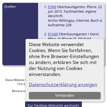
Quellen
[
S96
] Oberbaumgarten, Pfarre, 22
Jun 2015, Taufmatrikel, eigene
Abschrift.
Archiv Wittingau, Internet, Buch 4,
Aufnahme 228
[
S348
] Oberbaumgarten / Horní
Pěna, rk Pfarrei St. Michael,
Heirat, (Archiv Wittingau / Třeboň,
Diese Website verwendet
Internet
Cookies. Wenn Sie fortfahren,
https://digi.ceskearchivy.cz), 4 Apr
ohne Ihre Browser-Einstellungen
2014, Buch 4, Aufn. 219, Abschrift
Herbert Kuba.
zu ändern, erklären Sie sich mit
der Nutzung von Cookies
einverstanden.
Diese Website läuft mit
The Next Generation of Genealogy Sitebuilding
v.
Datenschutzerklärung anzeigen
15.0.3, programmiert von Darrin Lythgoe © 2001-2026.
Betreut von
Roland zu Dortmund e.V.
. |
Datenschutzerklärung
.
Verstanden
Hier geht es zum Impressum
Zur Desktop-Webseite wechseln