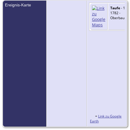
Ereignis-Karte
Taufe
- 17 
1782 -
Oberbaumg
=
Link zu Google
Earth