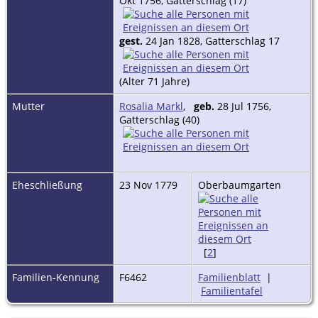
Okt 1756, Gatterschlag (17)
gest.
24 Jan 1828, Gatterschlag 17
(Alter 71 Jahre)
Mutter
Rosalia Markl
,
geb.
28 Jul 1756,
Gatterschlag (40)
Eheschließung
23 Nov 1779
Oberbaumgarten
[
2
]
Familien-Kennung
F6462
Familienblatt
|
Familientafel