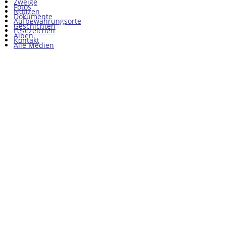
Zweige
Fotos
Notizen
Dokumente
Aufbewahrungsorte
Geschichten
Lesezeichen
Alben
Kontakt
Alle Medien