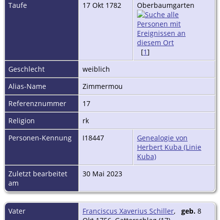
Taufe
17 Okt 1782
Oberbaumgarten
[
1
]
Geschlecht
weiblich
Alias-Name
Zimmermou
Referenznummer
17
Religion
rk
Personen-Kennung
I18447
Genealogie von
Herbert Kuba (Linie
Kuba)
Zuletzt bearbeitet
30 Mai 2023
am
Vater
Franciscus Xaverius Schiller
,
geb.
8