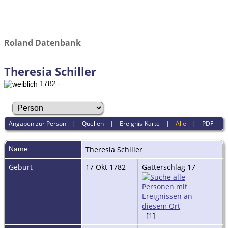
Roland Datenbank
Theresia Schiller
1782 -
Angaben zur Person
|
Quellen
|
Ereignis-Karte
|
Alle
|
PDF
Name
Theresia
Schiller
Geburt
17 Okt 1782
Gatterschlag 17
[
1
]