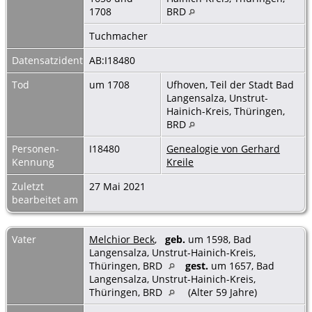
1708
BRD
Tuchmacher
Datensatzidentnummer
AB:I18480
Tod
um 1708
Ufhoven, Teil der Stadt Bad
Langensalza, Unstrut-
Hainich-Kreis, Thüringen,
BRD
Personen-
I18480
Genealogie von Gerhard
Kennung
Kreile
Zuletzt
27 Mai 2021
bearbeitet am
Vater
Melchior Beck
,
geb.
um 1598, Bad
Langensalza, Unstrut-Hainich-Kreis,
Thüringen, BRD
gest.
um 1657, Bad
Langensalza, Unstrut-Hainich-Kreis,
Thüringen, BRD
(Alter 59 Jahre)