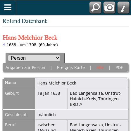
Roland Datenbank
Hans Melchior Beck
1638 - um 1708 (69 Jahre)
Angaben zur Person
|
Ereignis-Karte
|
Alle
|
PDF
Name
Hans Melchior
Beck
Geburt
18 Jan 1638
Bad Langensalza, Unstrut-
Hainich-Kreis, Thüringen,
BRD
Geschlecht
männlich
Beruf
zwischen
Bad Langensalza, Unstrut-
1650 und
Hainich-Kreis, Thüringen,