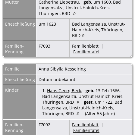
Mutter
Catherina Liebetrau
,
geb.
um 1600, Bad
Langensalza, Unstrut-Hainich-Kreis,
Thüringen, BRD
Eheschließung
um 1623
Bad Langensalza, Unstrut-
Hainich-Kreis, Thüringen,
BRD
Familien-
F7093
Familienblatt
|
Kennung
Familientafel
Familie
Anna Sibylla Kesselring
Eheschließung
Datum unbekannt
Kinder
1.
Hans Georg Beck
,
geb.
13 Feb 1666,
Bad Langensalza, Unstrut-Hainich-Kreis,
Thüringen, BRD
gest.
um 1722, Bad
Langensalza, Unstrut-Hainich-Kreis,
Thüringen, BRD
(Alter 55 Jahre)
Familien-
F7092
Familienblatt
|
Kennung
Familientafel