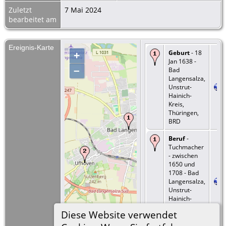
Zuletzt
7 Mai 2024
bearbeitet am
Ereignis-Karte
Geburt
- 18
+
Jan 1638 -
–
Bad
Langensalza,
Unstrut-
Hainich-
Kreis,
Thüringen,
BRD
Beruf
-
Tuchmacher
- zwischen
1650 und
1708 - Bad
Langensalza,
Unstrut-
Hainich-
Kreis,
Diese Website verwendet
Thüringen,
BRD