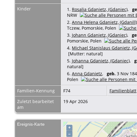
Kinder
1.
Rosalia Gdanietz, (Gdaniec)
,
ge
NRW
2.
Anna Helena Gdanietz, (Gdanill)
Tczew, Pomorskie, Polen
3.
Johann Gdanietz, (Gdaniec)
,
ge
Pomorskie, Polen
4.
Michael Stanislaus Gdanietz, (G
[Mutter: natural]
5.
Johanna Gdanietz, (Gdaniec)
,
g
natural]
6.
Anna Gdanietz
,
geb.
3 Nov 184
Polen
Familien-Kennung
F74
Familienblatt
Zuletzt bearbeitet
19 Apr 2026
am
Ereignis-Karte
+
–