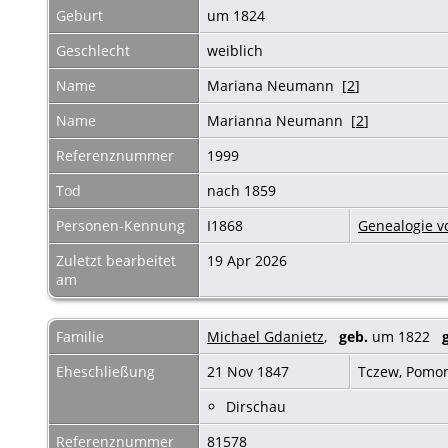
Geburt
um 1824
Geschlecht
weiblich
Name
Mariana Neumann [
2
]
Name
Marianna Neumann [
2
]
Referenznummer
1999
Tod
nach 1859
Personen-Kennung
I1868
Genealogie v
Zuletzt bearbeitet
19 Apr 2026
am
Familie
Michael Gdanietz
,
geb.
um 1822
Eheschließung
21 Nov 1847
Tczew, Pomor
Dirschau
Referenznummer
81578