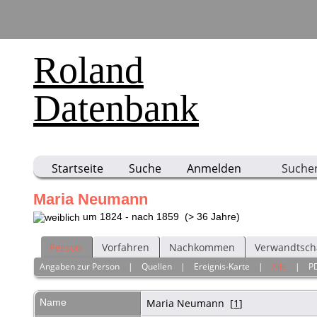
Roland
Datenbank
Startseite
Suche
Anmelden
Suche
Maria Neumann
um 1824 - nach 1859 (> 36 Jahre)
Person
Vorfahren
Nachkommen
Verwandtsch
Angaben zur Person
|
Quellen
|
Ereignis-Karte
|
Alle
|
P
Name
Maria
Neumann
[
1
]