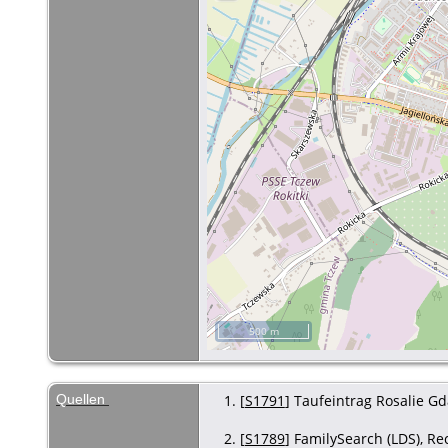
500 m
Quellen
[
S1791
] Taufeintrag Rosalie Gd
[
S1789
] FamilySearch (LDS), R