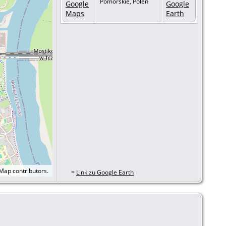
Pomorskie, Polen
tMap
contributors.
=
Link zu Google Earth